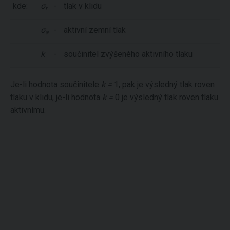
kde:
σ
-
tlak v klidu
r
σ
-
aktivní zemní tlak
a
k
-
součinitel zvýšeného aktivního tlaku
Je-li hodnota součinitele
k =
1, pak je výsledný tlak roven
tlaku v klidu, je-li hodnota
k =
0 je výsledný tlak roven tlaku
aktivnímu.