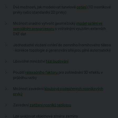
Dvě možnosti, jak modelovat tunelové
ostění
(1D nosníkové
prvky nebo standardní 2D prvky)
Možnost snadno vytvořit geometrický
model ostění ve
speciálním preporcesoru
s volitelným využitím externích
DXF dat
Jednoduché vložení ostění do zemního/hornihového tělesa
- korekce topologie a generování sítě jsou plně automatické
Libovolné množství
fází budování
Použití
relaxačního faktoru
pro zohlednění 3D efektu v
průběhu ražby
Možnost zavedení
kloubově podepřených nosníkových
prvků
Zavedení
zatížení nosníků teplotou
Lze uvažovat objemové změny zeminy