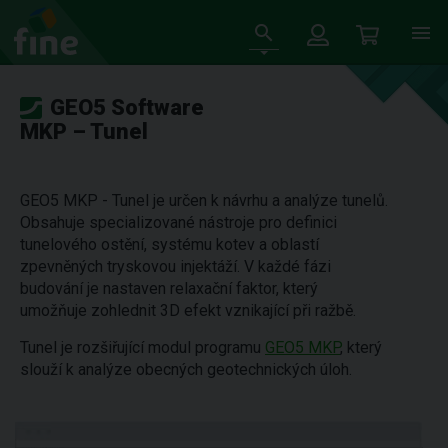
GEO5 Software
MKP – Tunel
GEO5 MKP - Tunel je určen k návrhu a analýze tunelů.
Obsahuje specializované nástroje pro definici
tunelového ostění, systému kotev a oblastí
zpevněných tryskovou injektáží. V každé fázi
budování je nastaven relaxační faktor, který
umožňuje zohlednit 3D efekt vznikající při ražbě.
Tunel je rozšiřující modul programu
GEO5 MKP
, který
slouží k analýze obecných geotechnických úloh.