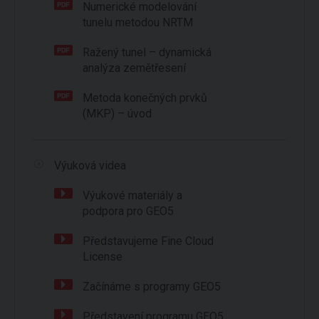
Numerické modelování
tunelu metodou NRTM
Ražený tunel – dynamická
analýza zemětřesení
Metoda konečných prvků
(MKP) – úvod
Výuková videa
Výukové materiály a
podpora pro GEO5
Představujeme Fine Cloud
License
Začínáme s programy GEO5
Představení programu GEO5