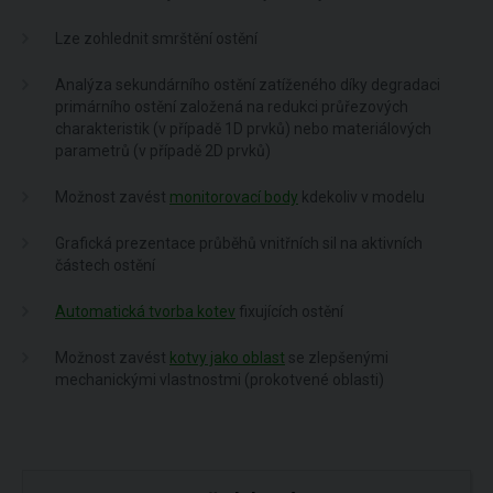
Lze zohlednit smrštění ostění
Analýza sekundárního ostění zatíženého díky degradaci
primárního ostění založená na redukci průřezových
charakteristik (v případě 1D prvků) nebo materiálových
parametrů (v případě 2D prvků)
Možnost zavést
monitorovací body
kdekoliv v modelu
Grafická prezentace průběhů vnitřních sil na aktivních
částech ostění
Automatická tvorba kotev
fixujících ostění
Možnost zavést
kotvy jako oblast
se zlepšenými
mechanickými vlastnostmi (prokotvené oblasti)