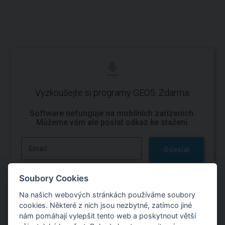
Vyzkoušejte si programy GEO5. Zdarma.
Software nefunguje na mobilních zařízeních.
Můžeme vám ale poslat odkaz ke stažení.
Odeslat
Soubory Cookies
Na našich webových stránkách používáme soubory
cookies. Některé z nich jsou nezbytné, zatímco jiné
nám pomáhají vylepšit tento web a poskytnout větší
Vyzkoušejte si práci s programy GEO5