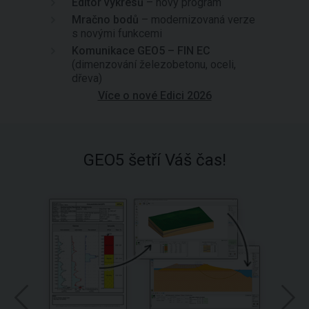
Editor výkresů
– nový program
Mračno bodů
– modernizovaná verze
s novými funkcemi
Komunikace GEO5 – FIN EC
(dimenzování železobetonu, oceli,
dřeva)
Více o nové Edici 2026
GEO5 šetří Váš čas!