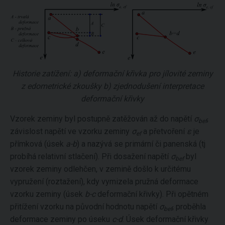
Historie zatížení: a) deformační křivka pro jílovité zeminy
z edometrické zkoušky b) zjednodušení interpretace
deformační křivky
Vzorek zeminy byl postupně zatěžován až do napětí
σ
,
bef
závislost napětí ve vzorku zeminy
σ
a přetvoření
ε
je
ef
přímková (úsek
a-b
) a nazývá se primární či panenská (tj
probíhá relativní stlačení). Při dosažení napětí
σ
byl
bef
vzorek zeminy odlehčen, v zemině došlo k určitému
vypružení (roztažení), kdy vymizela pružná deformace
vzorku zeminy (úsek
b-c
deformační křivky). Při opětném
přitížení vzorku na původní hodnotu napětí
σ
, proběhla
bef
deformace zeminy po úseku
c-d
. Úsek deformační křivky