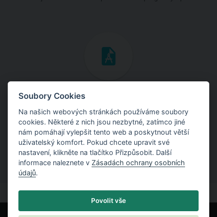
Inženýrské manuály
Soubory Cookies
Na našich webových stránkách používáme soubory
Stáhněte si manuály s teoretickými i praktickými ukázkami
cookies. Některé z nich jsou nezbytné, zatímco jiné
použití programů.
nám pomáhají vylepšit tento web a poskytnout větší
uživatelský komfort. Pokud chcete upravit své
nastavení, klikněte na tlačítko Přizpůsobit. Další
informace naleznete v
Zásadách ochrany osobních
údajů
.
Povolit vše