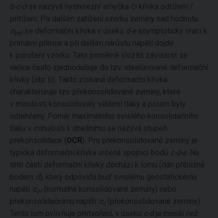
b-c-d
se nazývá hysterezní smyčka či křivka odtížení /
přitížení. Po dalším zatížení vzorku zeminy nad hodnotu
σ
se deformační křivka v úseku
d-e
asymptoticky vrací k
bef
primární přímce a při dalším nárůstu napětí dojde
k porušení vzorku. Tato poměrně složitá závislost se
velice často zjednodušuje do tzv. idealizované deformační
křivky (obr. b). Takto získaná deformační křivka
charakterizuje tzv. překonsolidované zeminy, které
v minulosti konsolidovaly většími tlaky a potom byly
odlehčeny. Poměr maximálního svislého konsolidačního
tlaku v minulosti k dnešnímu se nazývá stupeň
překonsolidace (
OCR
). Pro překonsolidované zeminy je
typická deformační křivka určená spojnicí bodů
c-d-e
. Na
této části deformační křivky dochází k lomu (dán přibližně
bodem
d
), který odpovídá buď svislému geostatickému
napětí
σ
(normálně konsolidované zeminy) nebo
or
překonsolidačnímu napětí
σ
(překonsolidované zeminy).
c
Tento lom ovlivňuje přetvoření, v úseku
c-d
je menší než