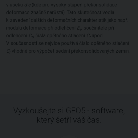
v úseku
d-e
(kde pro vysoký stupeň překonsolidace
deformace značně narůstá). Tato skutečnost vedla
k zavedení dalších deformačních charakteristik jako např.
modulu deformace při odlehčení
E
, součinitele při
e
odlehčení
C
, čísla opětného stlačení
C
apod.
e
r
V současnosti se nejvíce používá číslo opětného stlačení
C
vhodné pro výpočet sedání překonsolidovaných zemin.
r
Vyzkoušejte si GEO5 - software,
který šetří váš čas.