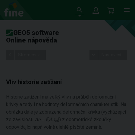
GEO5 software
Online nápověda
Stromeček
Nastavení
Vliv historie zatížení
Historie zatížení má velký vliv na průběh deformační
křivky a tedy i na hodnoty deformačních charakteristik. Na
obrázku dále je zobrazena deformační křivka (vycházející
ze závislosti
Δe = f
(
Δσ
)) z edometrické zkoušky
ef
odpovídající např. volně ulehlé písčité zemině.