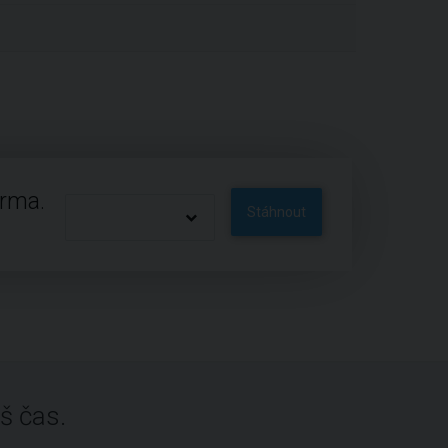
arma.
Stáhnout
š čas.