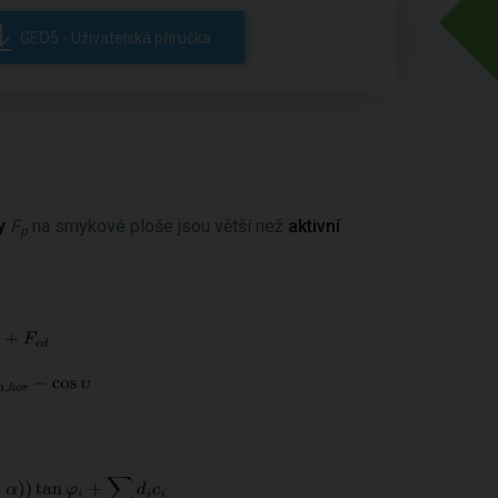
GEO5 - Uživatelská příručka
ly
F
na smykové ploše jsou větší než
aktivní
p