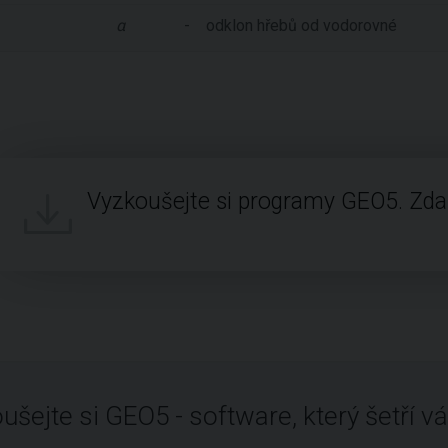
α
-
odklon hřebů od vodorovné
Vyzkoušejte si programy GEO5. Zd
ušejte si GEO5 - software, který šetří vá