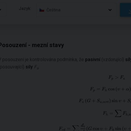
Jazyk:
Čeština
Posouzení - mezní stavy
V posouzení je kontrolována podmínka, že
pasivní
(vzdorující)
sí
(posouvající)
sily
F
:
a