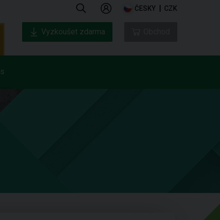
ČESKY
CZK
Vyzkoušet zdarma
Obchod
ás