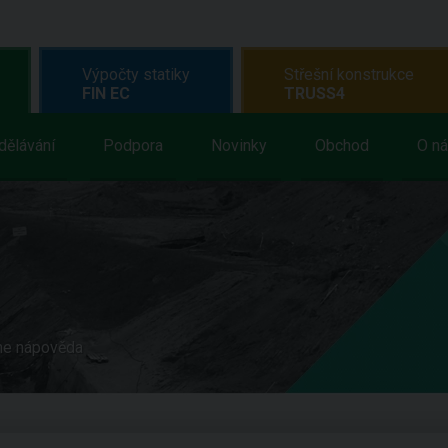
Výpočty statiky
Střešní konstrukce
FIN EC
TRUSS4
dělávání
Podpora
Novinky
Obchod
O n
ne nápověda