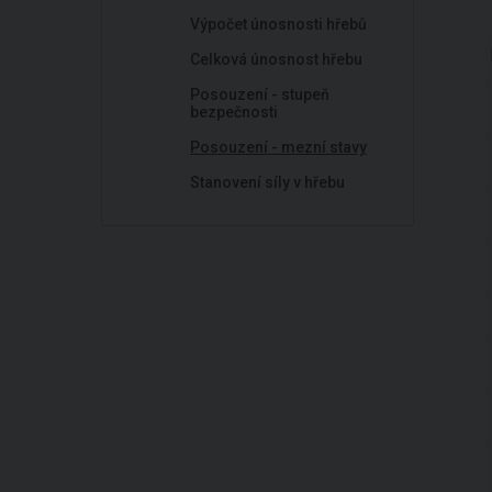
Výpočet únosnosti hřebů
Celková únosnost hřebu
Posouzení - stupeň
bezpečnosti
Posouzení - mezní stavy
Stanovení síly v hřebu