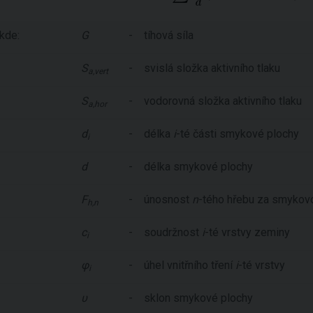
kde:
G
-
tíhová síla
S
-
svislá složka aktivního tlaku
a,vert
S
-
vodorovná složka aktivního tlaku
a,hor
d
-
délka
i
-té části smykové plochy
i
d
-
délka smykové plochy
F
-
únosnost
n
-tého hřebu za smykovo
h,n
c
-
soudržnost
i
-té vrstvy zeminy
i
φ
-
úhel vnitřního tření
i
-té vrstvy
i
υ
-
sklon smykové plochy