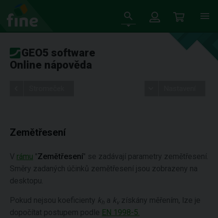
GEO5 software
Online nápověda
Stromeček
Nastavení
Zemětřesení
V
rámu
"
Zemětřesení
" se zadávají parametry zemětřesení.
Směry zadaných účinků zemětřesení jsou zobrazeny na
desktopu.
Pokud nejsou koeficienty
k
a
k
získány měřením, lze je
h
v
dopočítat postupem podle
EN 1998-5.