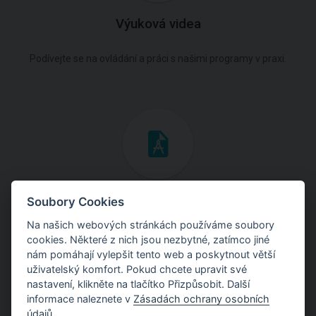
Výuková videa
Podívejte se na ovládání a práci s našimi programy v praxi.
Inženýrské manuály
Soubory Cookies
Na našich webových stránkách používáme soubory
Stáhněte si manuály s teoretickými i praktickými ukázkami
cookies. Některé z nich jsou nezbytné, zatímco jiné
použití programů.
nám pomáhají vylepšit tento web a poskytnout větší
uživatelský komfort. Pokud chcete upravit své
nastavení, klikněte na tlačítko Přizpůsobit. Další
informace naleznete v
Zásadách ochrany osobních
údajů
.