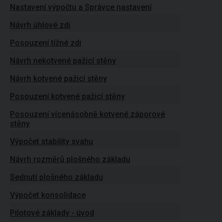
Nastavení výpočtu a Správce nastavení
Návrh úhlové zdi
Posouzení tížné zdi
Návrh nekotvené pažicí stěny
Návrh kotvené pažicí stěny
Posouzení kotvené pažicí stěny
Posouzení vícenásobně kotvené záporové
stěny
Výpočet stability svahu
Návrh rozměrů plošného základu
Sednutí plošného základu
Výpočet konsolidace
Pilotové základy - úvod