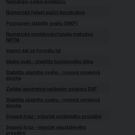
Namáhání ostění kolektoru
Numerické řešení pažící konstrukce
Posouzení stability svahu (MKP)
Numerické modelování tunelu metodou
NRTM
Import dat ve formátu txt
Skalní svah - stabilita horninového klínu
Stabilita skalního svahu - rovinná smyková
plocha
Zadání geometrie načtením souboru DXF
Stabilita skalního svahu - rovinná smyková
plocha
Sypaná hráz - výpočet ustáleného proudění
Sypaná hráz - výpočet neustáleného
proudění