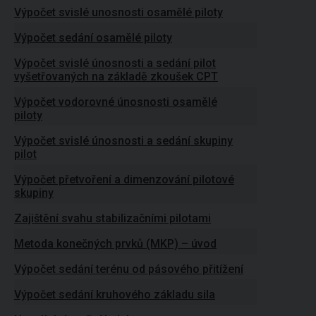
Výpočet svislé unosnosti osamělé piloty
Výpočet sedání osamělé piloty
Výpočet svislé únosnosti a sedání pilot
vyšetřovaných na základě zkoušek CPT
Výpočet vodorovné únosnosti osamělé
piloty
Výpočet svislé únosnosti a sedání skupiny
pilot
Výpočet přetvoření a dimenzování pilotové
skupiny
Zajištění svahu stabilizačními pilotami
Metoda konečných prvků (MKP) – úvod
Výpočet sedání terénu od pásového přitížení
Výpočet sedání kruhového základu sila