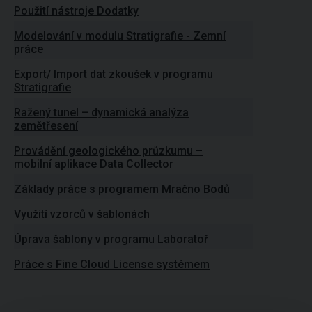
Použití nástroje Dodatky
Modelování v modulu Stratigrafie - Zemní
práce
Export/ Import dat zkoušek v programu
Stratigrafie
Ražený tunel – dynamická analýza
zemětřesení
Provádění geologického průzkumu –
mobilní aplikace Data Collector
Základy práce s programem Mračno Bodů
Využití vzorců v šablonách
Úprava šablony v programu Laboratoř
Práce s Fine Cloud License systémem