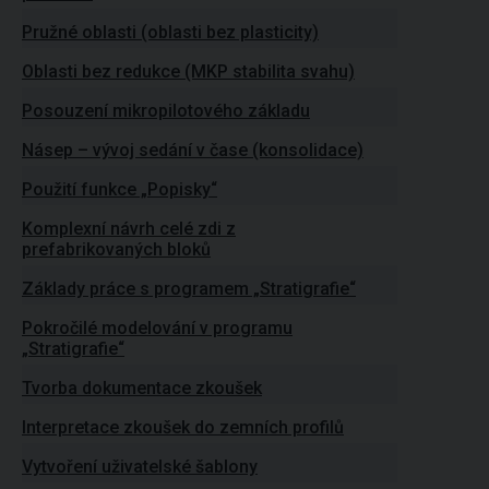
Pružné oblasti (oblasti bez plasticity)
Oblasti bez redukce (MKP stabilita svahu)
Posouzení mikropilotového základu
Násep – vývoj sedání v čase (konsolidace)
Použití funkce „Popisky“
Komplexní návrh celé zdi z
prefabrikovaných bloků
Základy práce s programem „Stratigrafie“
Pokročilé modelování v programu
„Stratigrafie“
Tvorba dokumentace zkoušek
Interpretace zkoušek do zemních profilů
Vytvoření uživatelské šablony