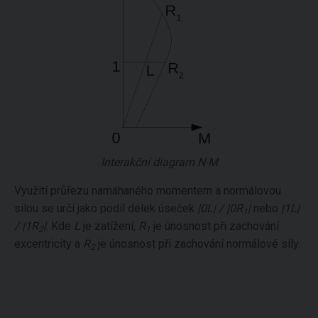
Interakční diagram N-M
Využití průřezu namáhaného momentem a normálovou
silou se určí jako podíl délek úseček
|0L| / |0R
|
nebo
|1L|
1
/ |1R
|
. Kde
L
je zatížení,
R
je únosnost při zachování
2
1
excentricity a
R
je únosnost při zachování normálové síly.
2