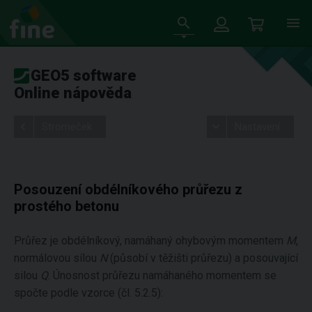
GEO5 software
Online nápověda
Stromeček
Nastavení
Posouzení obdélníkového průřezu z
prostého betonu
Průřez je obdélníkový, namáhaný ohybovým momentem
M
,
normálovou sílou
N
(působí v těžišti průřezu) a posouvající
silou
Q
. Únosnost průřezu namáhaného momentem se
spočte podle vzorce (čl. 5.2.5):