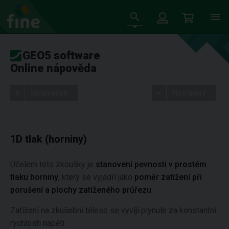
GEO5 software
Online nápověda
Stromeček
Nastavení
1D tlak (horniny)
Účelem této zkoušky je
stanovení pevnosti v prostém
tlaku horniny
, který se vyjádří jako
poměr zatížení při
porušení a plochy zatíženého průřezu
.
Zatížení na zkušební těleso se vyvíjí plynule za konstantní
rychlosti napětí.