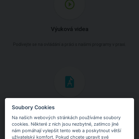
Výuková videa
Podívejte se na ovládání a práci s našimi programy v praxi.
Inženýrské manuály
Soubory Cookies
Na našich webových stránkách používáme soubory
Stáhněte si manuály s teoretickými i praktickými ukázkami
cookies. Některé z nich jsou nezbytné, zatímco jiné
použití programů.
nám pomáhají vylepšit tento web a poskytnout větší
uživatelský komfort. Pokud chcete upravit své