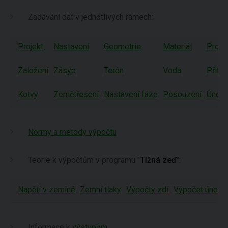
Zadávání dat v jednotlivých rámech:
Projekt
Nastavení
Geometrie
Materiál
Profil
Založení
Zásyp
Terén
Voda
Přitíž
Kotvy
Zemětřesení
Nastavení fáze
Posouzení
Únosn
Normy a metody výpočtu
Teorie k výpočtům v programu "
Tížná zeď
":
Napětí v zemině
Zemní tlaky
Výpočty zdí
Výpočet únosno
Informace k
výstupům