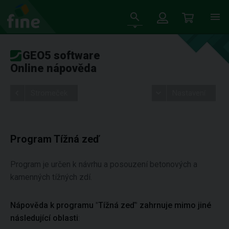
GEO5 software
Online nápověda
Stromeček
Nastavení
Program Tížná zeď
Program je určen k návrhu a posouzení betonových a
kamenných tížných zdí.
Nápověda k programu
"
Tížná zeď
"
zahrnuje mimo jiné
následující oblasti
: