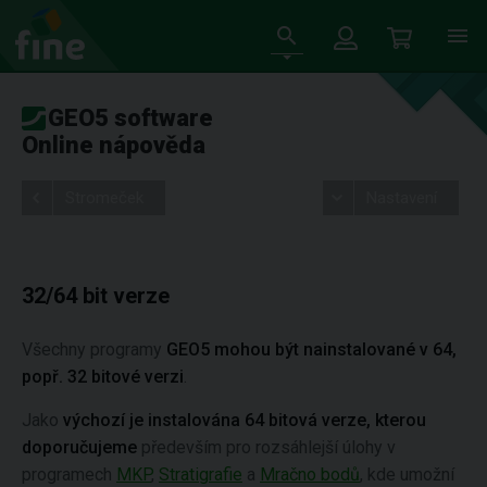
GEO5 software
Online nápověda
Stromeček
Nastavení
32/64 bit verze
Všechny programy
GEO5
mohou být nainstalované v 64,
popř. 32 bitové verzi
.
Jako
výchozí je instalována 64 bitová verze, kterou
doporučujeme
především pro rozsáhlejší úlohy v
programech
MKP
,
Stratigrafie
a
Mračno bodů
, kde umožní