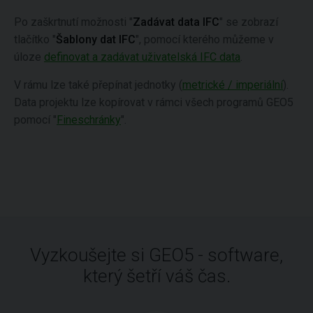
Po zaškrtnutí možnosti "
Zadávat data IFC
" se zobrazí
tlačítko "
Šablony dat IFC
", pomocí kterého můžeme v
úloze
definovat a zadávat uživatelská IFC data
.
V rámu lze také přepínat jednotky (
metrické / imperiální
).
Data projektu lze kopírovat v rámci všech programů GEO5
pomocí "
Fineschránky
".
Vyzkoušejte si GEO5 - software,
který šetří váš čas.