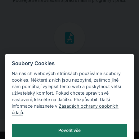
Podívejte se na ovládání a práci s našimi programy v praxi.
Inženýrské manuály
Soubory Cookies
Na našich webových stránkách používáme soubory
Stáhněte si manuály s teoretickými i praktickými ukázkami
cookies. Některé z nich jsou nezbytné, zatímco jiné
použití programů.
nám pomáhají vylepšit tento web a poskytnout větší
uživatelský komfort. Pokud chcete upravit své
nastavení, klikněte na tlačítko Přizpůsobit. Další
informace naleznete v
Zásadách ochrany osobních
údajů
.
Povolit vše