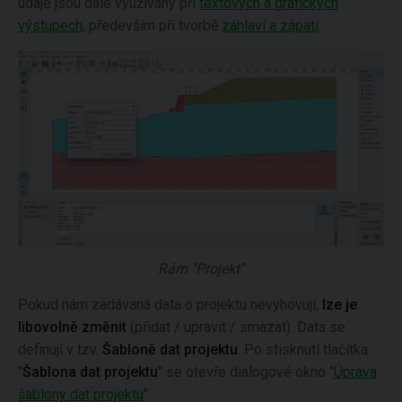
údaje jsou dále využívány při
textových a grafických
výstupech
, především při tvorbě
záhlaví a zápatí
.
Rám "Projekt"
Pokud nám zadávaná data o projektu nevyhovují,
lze je
libovolně změnit
(přidat / upravit / smazat). Data se
definují v tzv.
Šabloně dat projektu
. Po stisknutí tlačítka
"
Šablona dat projektu
" se otevře dialogové okno "
Úprava
šablony dat projektu
".