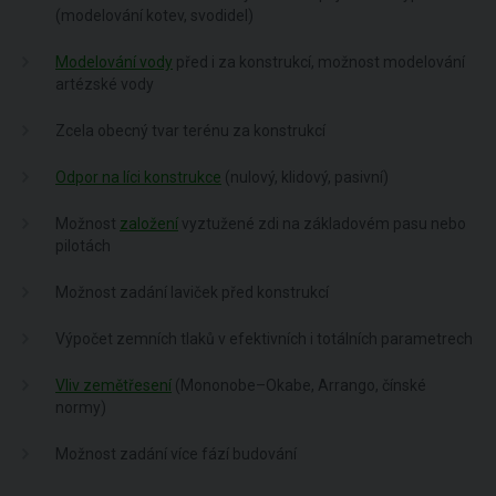
(modelování kotev, svodidel)
Modelování vody
před i za konstrukcí, možnost modelování
artézské vody
Zcela obecný tvar terénu za konstrukcí
Odpor na líci konstrukce
(nulový, klidový, pasivní)
Možnost
založení
vyztužené zdi na základovém pasu nebo
pilotách
Možnost zadání laviček před konstrukcí
Výpočet zemních tlaků v efektivních i totálních parametrech
Vliv zemětřesení
(Mononobe–Okabe, Arrango, čínské
normy)
Možnost zadání více fází budování