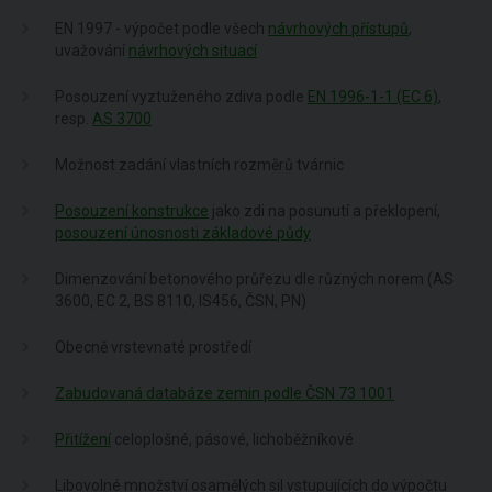
EN 1997 - výpočet podle všech
návrhových přístupů
,
uvažování
návrhových situací
Posouzení vyztuženého zdiva podle
EN 1996-1-1 (EC 6)
,
resp.
AS 3700
Možnost zadání vlastních rozměrů tvárnic
Posouzení konstrukce
jako zdi na posunutí a překlopení,
posouzení únosnosti základové půdy
Dimenzování betonového průřezu dle různých norem (AS
3600, EC 2, BS 8110, IS456, ČSN, PN)
Obecně vrstevnaté prostředí
Zabudovaná databáze zemin podle ČSN 73 1001
Přitížení
celoplošné, pásové, lichoběžníkové
Libovolné množství osamělých sil vstupujících do výpočtu