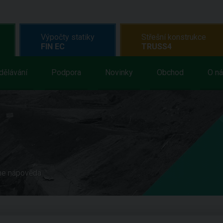
Výpočty statiky
Střešní konstrukce
FIN EC
TRUSS4
dělávání
Podpora
Novinky
Obchod
O n
ne nápověda