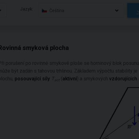
Jazyk:
Čeština
Rovinná smyková plocha
Při porušení po rovinné smykové ploše se horninový blok posun
může být zadán s tahovou trhlinou. Základem výpočtu stability j
plochu,
posouvající síly
T
(
aktivní
) a smykových
vzdorujících 
act