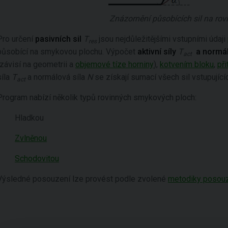
Znázornění působících sil na ro
Pro určení
pasivních sil
T
jsou nejdůležitějšími vstupními údaji
res
působící na smykovou plochu. Výpočet
aktivní síly
T
a normál
act
(závisí na geometrii a
objemové tíze horniny
),
kotvením bloku
,
při
síla
T
a normálová síla
N
se získají sumací všech sil vstupující
act
Program nabízí několik typů rovinných smykových ploch:
Hladkou
Zvlněnou
Schodovitou
Výsledné posouzení lze provést podle zvolené
metodiky posou