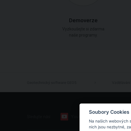
Demoverze
Vyzkoušejte si zdarma
naše programy.
Geotechnický software GEO5
Vzdělávání
Soubory Cookies
Sledujte nás:
Youtube
Facebook
Na našich webových s
nich jsou nezbytné, z