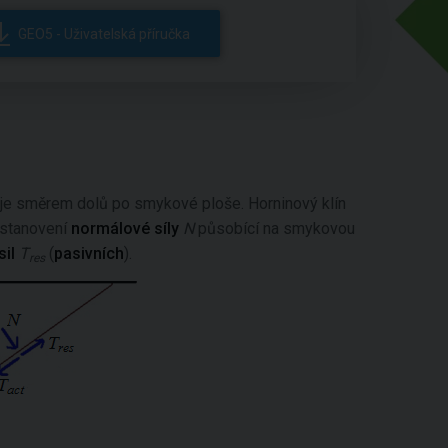
GEO5 - Uživatelská příručka
uje směrem dolů po smykové ploše. Horninový klín
e stanovení
normálové síly
N
působící na smykovou
sil
T
(
pasivních
).
res