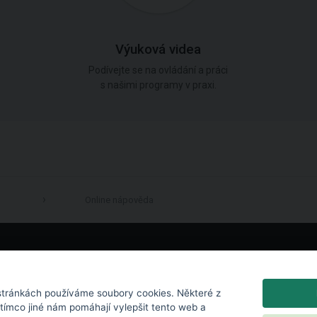
Výuková videa
Podívejte se na ovládání a práci
s našimi programy v praxi.
Online nápověda
LinkedIn
tránkách používáme soubory cookies. Některé z
atímco jiné nám pomáhají vylepšit tento web a