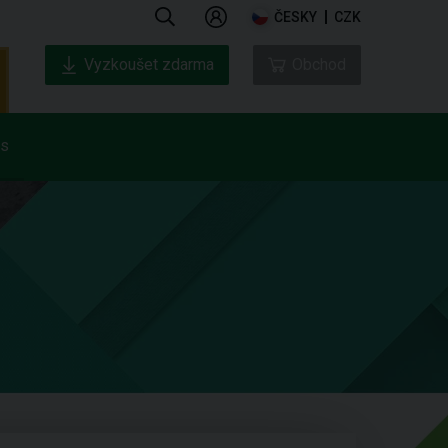
ČESKY
CZK
Vyzkoušet zdarma
Obchod
ás