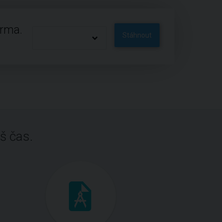
arma.
Stáhnout
š čas.