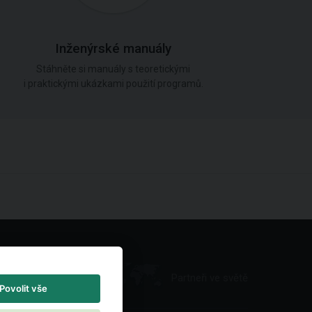
Inženýrské manuály
Stáhněte si manuály s teoretickými
i praktickými ukázkami použití programů.
Partneři ve světě
Povolit vše