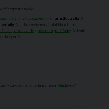
vinné smykové ploše
podmínky smykové pevnosti
a
normálová síla
N
ové síly
N
je dále ovlivněn vlastní tíhou bloku
tížením
,
vlivem vody
a
seismickými účinky
. Aktivní
ch do výpočtu.
zení
v závislosti na zadání v rámu "
Nastavení
".