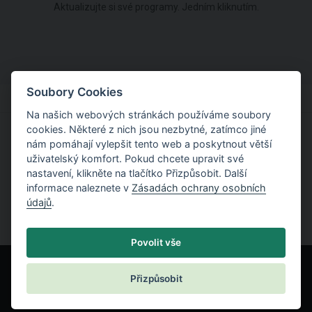
Aktualizujte si své programy. Jedním kliknutím.
Soubory Cookies
Na našich webových stránkách používáme soubory
cookies. Některé z nich jsou nezbytné, zatímco jiné
nám pomáhají vylepšit tento web a poskytnout větší
Vyzkoušejte si práci s programy TRUSS4
uživatelský komfort. Pokud chcete upravit své
nastavení, klikněte na tlačítko Přizpůsobit. Další
Stáhněte si demoverzi
informace naleznete v
Zásadách ochrany osobních
údajů
.
Povolit vše
Přizpůsobit
© Fine spol. s r.o.