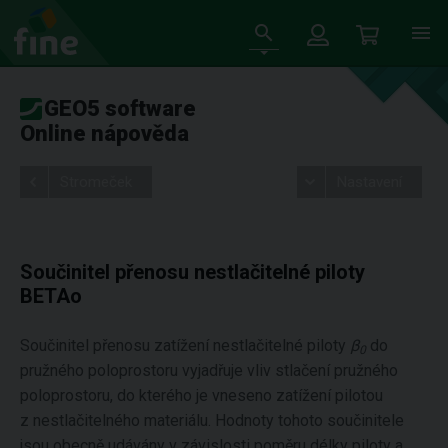
GEO5 software
Online nápověda
Stromeček
Nastavení
Součinitel přenosu nestlačitelné piloty
BETAo
Součinitel přenosu zatížení nestlačitelné piloty
β
do
0
pružného poloprostoru vyjadřuje vliv stlačení pružného
poloprostoru, do kterého je vneseno zatížení pilotou
z nestlačitelného materiálu. Hodnoty tohoto součinitele
jsou obecně udávány v závislosti poměru délky piloty a