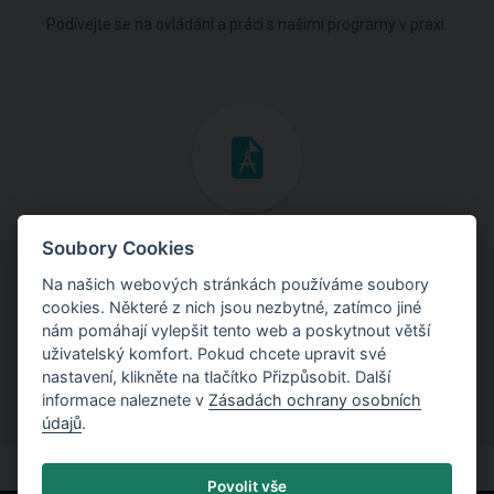
Podívejte se na ovládání a práci s našimi programy v praxi.
Inženýrské manuály
Soubory Cookies
Na našich webových stránkách používáme soubory
Stáhněte si manuály s teoretickými i praktickými ukázkami
cookies. Některé z nich jsou nezbytné, zatímco jiné
použití programů.
nám pomáhají vylepšit tento web a poskytnout větší
uživatelský komfort. Pokud chcete upravit své
nastavení, klikněte na tlačítko Přizpůsobit. Další
informace naleznete v
Zásadách ochrany osobních
údajů
.
Povolit vše