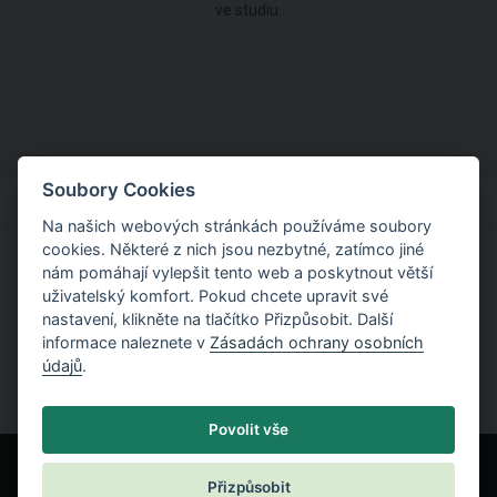
ve studiu.
Soubory Cookies
Na našich webových stránkách používáme soubory
cookies. Některé z nich jsou nezbytné, zatímco jiné
nám pomáhají vylepšit tento web a poskytnout větší
Vyzkoušejte si práci s programy GEO5
uživatelský komfort. Pokud chcete upravit své
nastavení, klikněte na tlačítko Přizpůsobit. Další
Vyzkoušet zdarma
informace naleznete v
Zásadách ochrany osobních
údajů
.
Povolit vše
Přizpůsobit