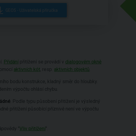
GEO5 - Uživatelská příručka
í.
Přidání
přitížení se provádí v
dialogovém okně
 pomocí
aktivních kót
, resp.
aktivních objektů
.
ního bodu konstrukce, kladný směr do hloubky.
dením výpočtu ohlásí chybu.
ádné
. Podle typu působení přitížení je výsledný
é přitížení působící příznivě není ve výpočtu
nápovědy "
Vliv přitížení
".