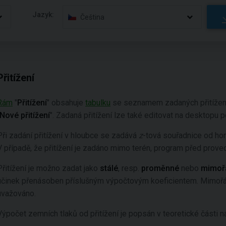
Jazyk:
Čeština
Přitížení
Rám
"
Přitížení
" obsahuje
tabulku
se seznamem zadaných přitížen
Nové přitížení
". Zadaná přitížení lze také editovat na desktopu
Při zadání přitížení v hloubce se zadává
z
-tová souřadnice od hor
V případě, že přitížení je zadáno mimo terén, program před prove
Přitížení je možno zadat jako
stálé
,
resp.
proměnné
nebo
mimoř
účinek přenásoben příslušným výpočtovým koeficientem. Mimořádn
uvažováno.
Výpočet zemních tlaků od přitížení je popsán v teoretické části 