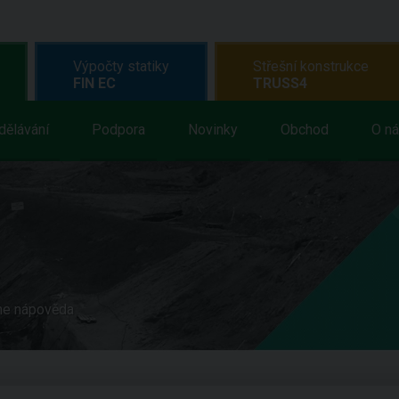
Výpočty statiky
Střešní konstrukce
FIN EC
TRUSS4
dělávání
Podpora
Novinky
Obchod
O n
ne nápověda