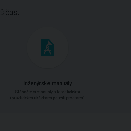
š čas.
Inženýrské manuály
Stáhněte si manuály s teoretickými
i praktickými ukázkami použití programů.