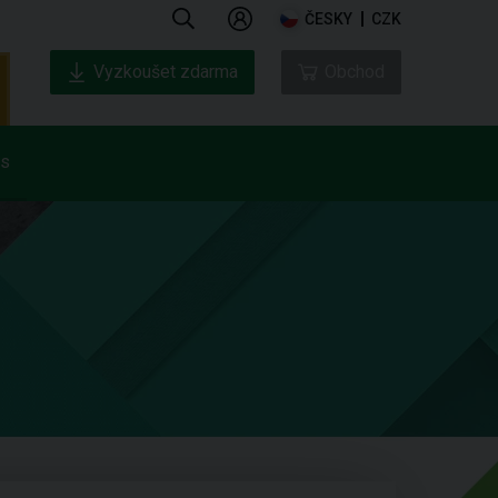
ČESKY
CZK
Vyzkoušet zdarma
Obchod
ás