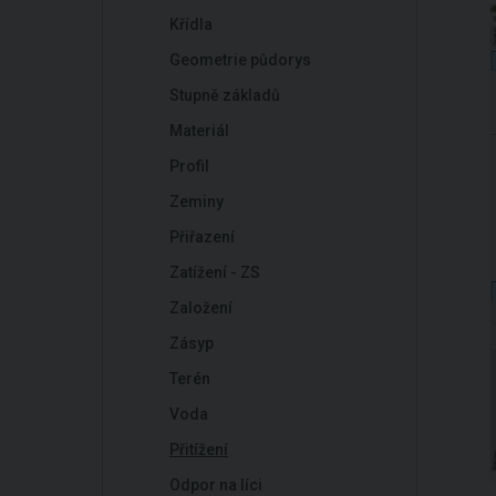
Křídla
Geometrie půdorys
Stupně základů
Materiál
Profil
Zeminy
Přiřazení
Zatížení - ZS
Založení
Zásyp
Terén
Voda
Přitížení
Odpor na líci