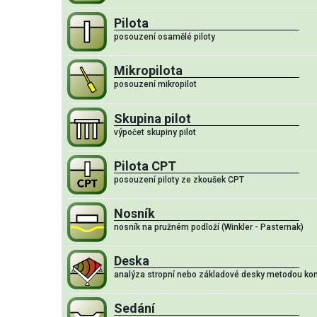
Pilota
posouzení osamělé piloty
Mikropilota
posouzení mikropilot
Skupina pilot
výpočet skupiny pilot
Pilota CPT
posouzení piloty ze zkoušek CPT
Nosník
nosník na pružném podloží (Winkler - Pasternak)
Deska
analýza stropní nebo základové desky metodou ko
Sedání