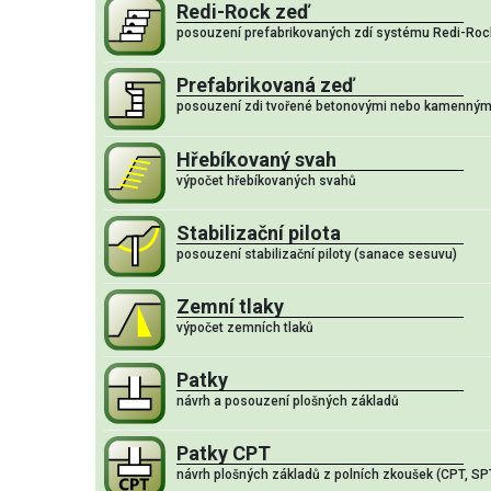
Redi-Rock zeď
posouzení prefabrikovaných zdí systému Redi-Roc
Prefabrikovaná zeď
posouzení zdi tvořené betonovými nebo kamennými
Hřebíkovaný svah
výpočet hřebíkovaných svahů
Stabilizační pilota
posouzení stabilizační piloty (sanace sesuvu)
Zemní tlaky
výpočet zemních tlaků
Patky
návrh a posouzení plošných základů
Patky CPT
návrh plošných základů z polních zkoušek (CPT, SP