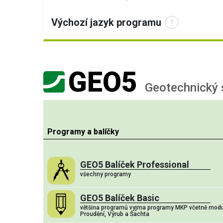
Výchozí jazyk programu
?
GEO5
Geotechnický 
Programy a balíčky
GEO5 Balíček Professional
všechny programy
GEO5 Balíček Basic
většina programů vyjma programy MKP včetně modulů
Proudění, Výrub a Šachta