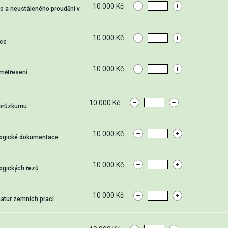
10 000 Kč
o a neustáleného proudění v
10 000 Kč
ace
10 000 Kč
emětřesení
10 000 Kč
 průzkumu
10 000 Kč
ologické dokumentace
10 000 Kč
logických řezů
10 000 Kč
batur zemních prací