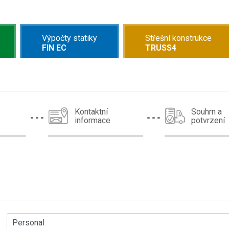
Výpočty statiky
Střešní konstrukce
FIN EC
TRUSS4
Kontaktní
Souhrn a
informace
potvrzení
Personal