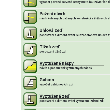
výpočet pažené kotvené stěny metodou závislých t
Pažení návrh
návrh kotvených pažených konstrukcí a štětových s
Úhlová zeď
posouzení a dimenzování železobetonové úhlové z
Tížná zeď
posouzení tížné zdi
Vyztužené náspy
návrh a posouzení vyztužených náspů
Gabion
výpočet gabionových zdí
Vyztužená zeď
posouzení a dimenzování vyztužené zděné zdi