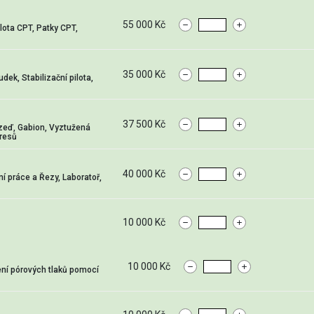
55 000 Kč
ilota CPT, Patky CPT,
35 000 Kč
dek, Stabilizační pilota,
37 500 Kč
 zeď, Gabion, Vyztužená
kresů
40 000 Kč
 práce a Řezy, Laboratoř,
10 000 Kč
10 000 Kč
ení pórových tlaků pomocí