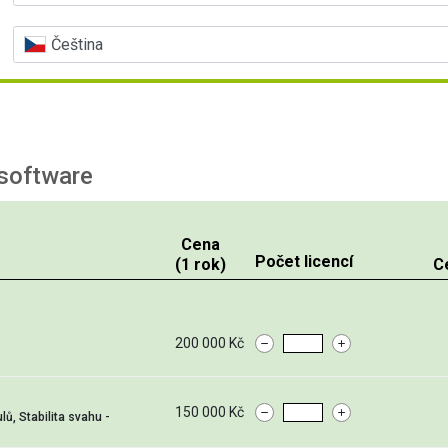
Čeština
software
Cena
Počet licencí
(1 rok)
C
200 000 Kč
150 000 Kč
, Stabilita svahu -