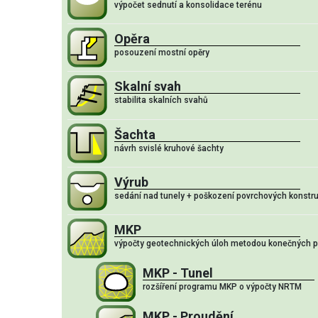
výpočet sednutí a konsolidace terénu
Opěra
posouzení mostní opěry
Skalní svah
stabilita skalních svahů
Šachta
návrh svislé kruhové šachty
Výrub
sedání nad tunely + poškození povrchových konstru
MKP
výpočty geotechnických úloh metodou konečných p
MKP - Tunel
rozšíření programu MKP o výpočty NRTM
MKP - Proudění