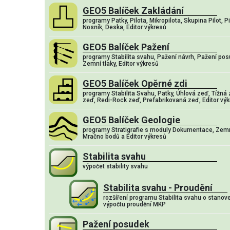
GEO5 Balíček Zakládání
programy Patky, Pilota, Mikropilota, Skupina Pilot, P
Nosník, Deska, Editor výkresů
GEO5 Balíček Pažení
programy Stabilita svahu, Pažení návrh, Pažení posu
Zemní tlaky, Editor výkresů
GEO5 Balíček Opěrné zdi
programy Stabilita Svahu, Patky, Úhlová zeď, Tížná
zeď, Redi-Rock zeď, Prefabrikovaná zeď, Editor vý
GEO5 Balíček Geologie
programy Stratigrafie s moduly Dokumentace, Zemní
Mračno bodů a Editor výkresů
Stabilita svahu
výpočet stability svahu
Stabilita svahu - Proudění
rozšíření programu Stabilita svahu o stanov
výpočtu proudění MKP
Pažení posudek