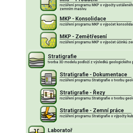
rozšíření programu MKP o výpočty ustálenéh
zemním masívu
MKP - Konsolidace
rozšíření programu MKP o výpočet konsolid
MKP - Zemětřesení
rozšíření programu MKP o výpočet účinků z
Stratigrafie
tvorba 3D modelu podloží z výsledků geologického
Stratigrafie - Dokumentace
rozšíření programu Stratigrafie o tvorbu ge
Stratigrafie - Řezy
rozšíření programu Stratigrafie o tvorbu geo
Stratigrafie - Zemní práce
rozšíření programu Stratigrafie o výpočty ku
Laboratoř