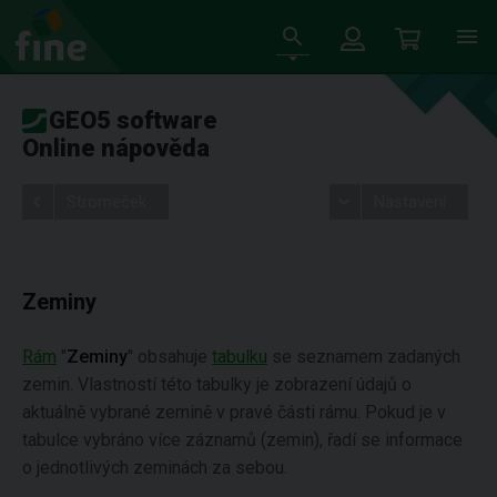
GEO5 software
Online nápověda
Stromeček
Nastavení
Zeminy
Rám
"
Zeminy
" obsahuje
tabulku
se seznamem zadaných
zemin. Vlastností této tabulky je zobrazení údajů o
aktuálně vybrané zemině v pravé části rámu. Pokud je v
tabulce vybráno více záznamů (zemin), řadí se informace
o jednotlivých zeminách za sebou.