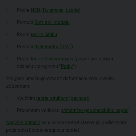
Podle
NEN (Buismann, Ladde)
Pomocí
Soft soil modelu
Podle
teorie Janbu
Pomocí
dilatometru (DMT)
Podle
teorie Schmertmann
(pouze pro sedání
základu v programu "
Patky
")
Program umožňuje omezit deformační zónu dvojím
způsobem:
Využitím
teorie strukturní pevnosti
Procentem velikosti
primárního geostatického napětí
Napětí v zemině
se u všech metod stanovuje podle teorie
pružnosti (Boussinesquova teorie).