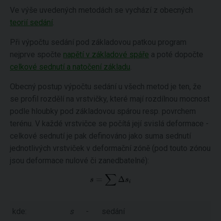
Ve výše uvedených metodách se vychází z obecných
teorií sedání
.
Při výpočtu sedání pod základovou patkou program
nejprve spočte
napětí v základové spáře
a poté dopočte
celkové sednutí a natočení základu
.
Obecný postup výpočtu sedání u všech metod je ten, že
se profil rozdělí na vrstvičky, které mají rozdílnou mocnost
podle hloubky pod základovou spárou resp. povrchem
terénu. V každé vrstvičce se počítá její svislá deformace -
celkové sednutí je pak definováno jako suma sednutí
jednotlivých vrstviček v deformační zóně (pod touto zónou
jsou deformace nulové či zanedbatelné):
kde:
s
-
sedání