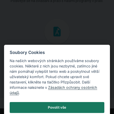
Podívejte se na ovládání a práci s našimi programy v praxi.
Inženýrské manuály
Soubory Cookies
Na našich webových stránkách používáme soubory
Stáhněte si manuály s teoretickými i praktickými ukázkami
cookies. Některé z nich jsou nezbytné, zatímco jiné
použití programů.
nám pomáhají vylepšit tento web a poskytnout větší
uživatelský komfort. Pokud chcete upravit své
nastavení, klikněte na tlačítko Přizpůsobit. Další
informace naleznete v
Zásadách ochrany osobních
údajů
.
Povolit vše