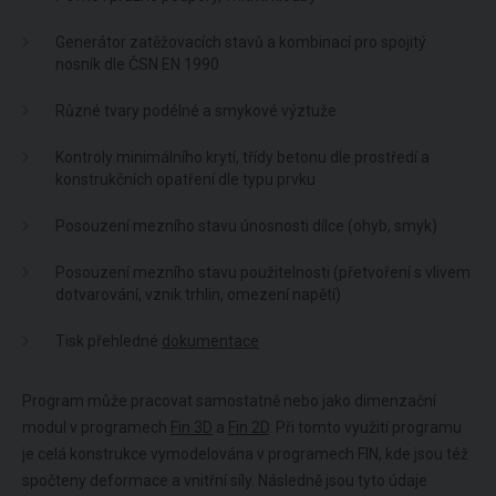
Generátor zatěžovacích stavů a kombinací pro spojitý
nosník dle ČSN EN 1990
Různé tvary podélné a smykové výztuže
Kontroly minimálního krytí, třídy betonu dle prostředí a
konstrukčních opatření dle typu prvku
Posouzení mezního stavu únosnosti dílce (ohyb, smyk)
Posouzení mezního stavu použitelnosti (přetvoření s vlivem
dotvarování, vznik trhlin, omezení napětí)
Tisk přehledné
dokumentace
Program může pracovat samostatně nebo jako dimenzační
modul v programech
Fin 3D
a
Fin 2D
. Při tomto využití programu
je celá konstrukce vymodelována v programech FIN, kde jsou též
spočteny deformace a vnitřní síly. Následně jsou tyto údaje