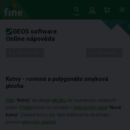
GEO5 software
Online nápověda
Stromeček
Nastavení
Kotvy - rovinná a polygonální smyková
plocha
Rám
"
Kotvy
" obsahuje
tabulku
se seznamem zadaných
kotev.
Přidání
kotev se provádí v
dialogovém okně
"
Nové
kotvy
". Zadané kotvy lze také editovat na desktopu
pomocí
aktivních objektů
.