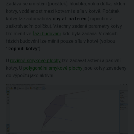
Zadává se umístění (počátek), hloubka, volná délka, sklon
kotvy, vzdálenost mezi kotvami a síla v kotvě. Počátek
kotvy lze automaticky
chytat na terén
(zapnutím v
zaškrtávacím políčku). Všechny zadané parametry kotvy
lze měnit ve
fázi budování
, kde byla zadána. V dalších
fázích budování lze měnit pouze sílu v kotvě (volbou
"
Dopnutí kotvy
").
U
rovinné smykové plochy
lze zadávat aktivní a pasivní
kotvy. U
polygonální smykové plochy
jsou kotvy zavedeny
do výpočtu jako aktivní.