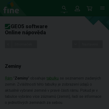
GEO5 software
Online nápověda
Stromeček
Nastavení
Zeminy
Rám
"
Zeminy
" obsahuje
tabulku
se seznamem zadaných
zemin. Zvláštností této tabulky je zobrazení údajů o
aktuálně vybrané zemině v pravé části rámu. Pokud je v
tabulce vybráno více záznamů (zemin), řadí se informace
o jednotlivých zeminách za sebou.