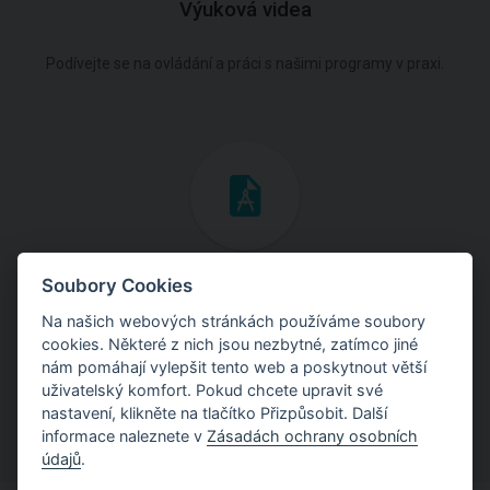
Výuková videa
Podívejte se na ovládání a práci s našimi programy v praxi.
Inženýrské manuály
Soubory Cookies
Na našich webových stránkách používáme soubory
Stáhněte si manuály s teoretickými i praktickými ukázkami
cookies. Některé z nich jsou nezbytné, zatímco jiné
použití programů.
nám pomáhají vylepšit tento web a poskytnout větší
uživatelský komfort. Pokud chcete upravit své
nastavení, klikněte na tlačítko Přizpůsobit. Další
informace naleznete v
Zásadách ochrany osobních
údajů
.