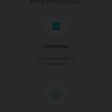
který šetří váš čas.
Demoverze
Vyzkoušejte si zdarma
naše programy.