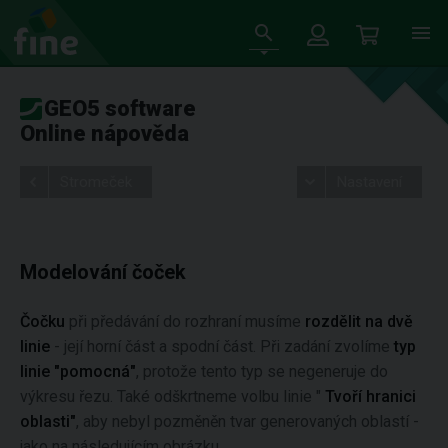
GEO5 software
Online nápověda
Stromeček
Nastavení
Modelování čoček
Čočku
při předávání do rozhraní musíme
rozdělit na dvě
linie
- její horní část a spodní část. Při zadání zvolíme
typ
linie "pomocná"
, protože tento typ se negeneruje do
výkresu řezu. Také odškrtneme volbu linie "
Tvoří hranici
oblasti"
, aby nebyl pozměněn tvar generovaných oblastí -
jako na následujícím obrázku.