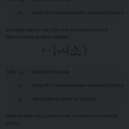
w
h
-
výška HPV nad průsečíkem smykové plochy a tah
t
Výsledná tlaková síla
V
od vody působící kolmo na
tahovou trhlinu je dána vztahem:
kde:
γ
-
objemová tíha vody
w
h
-
výška HPV nad průsečíkem smykové plochy a tah
t
φ
-
odklon tahové trhliny od svislice
Hodnota tlaku od působení vody na smykovou plochu je
nulová.