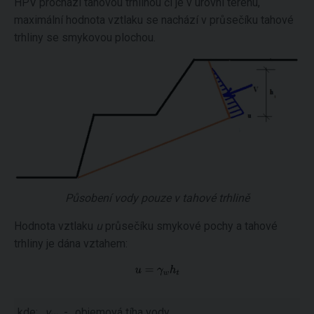
HPV prochází tahovou trhlinou či je v úrovni terénu,
maximální hodnota vztlaku se nachází v průsečíku tahové
trhliny se smykovou plochou.
Působení vody pouze v tahové trhlině
Hodnota vztlaku
u
průsečíku smykové pochy a tahové
trhliny je dána vztahem:
kde:
γ
-
objemová tíha vody