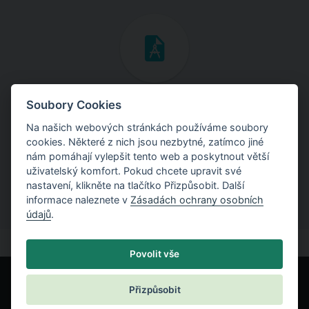
Inženýrské manuály
Soubory Cookies
Na našich webových stránkách používáme soubory
Stáhněte si manuály s teoretickými i praktickými ukázkami
cookies. Některé z nich jsou nezbytné, zatímco jiné
použití programů.
nám pomáhají vylepšit tento web a poskytnout větší
uživatelský komfort. Pokud chcete upravit své
nastavení, klikněte na tlačítko Přizpůsobit. Další
informace naleznete v
Zásadách ochrany osobních
údajů
.
Povolit vše
Přizpůsobit
© Fine spol. s r.o.