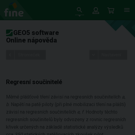
GEO5 software
Online nápověda
Stromeček
Nastavení
Regresní součinitelé
Měrné plášťové tření závisí na regresních součinitelích
a
,
b
. Napětí na patě piloty (při plné mobilizaci tření na plášti)
závisí na regresních součinitelích
e
,
f
. Hodnoty těchto
regresních součinitelů byly odvozeny z rovnic regresních
křivek určených na základě statistické analýzy výsledků
cca
350
statických zatěžovacích zkoušek pilot.