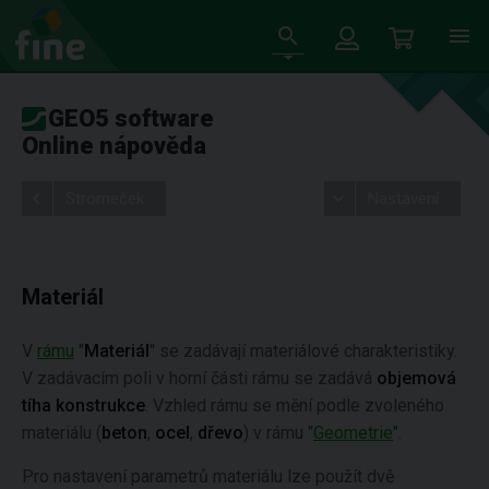
GEO5 software
Online nápověda
Stromeček
Nastavení
Materiál
V
rámu
"
Materiál
" se zadávají materiálové charakteristiky.
V zadávacím poli v horní části rámu se zadává
objemová
tíha konstrukce
. Vzhled rámu se mění podle zvoleného
materiálu (
beton
,
ocel
,
dřevo
) v rámu "
Geometrie
".
Pro nastavení parametrů materiálu lze použít dvě