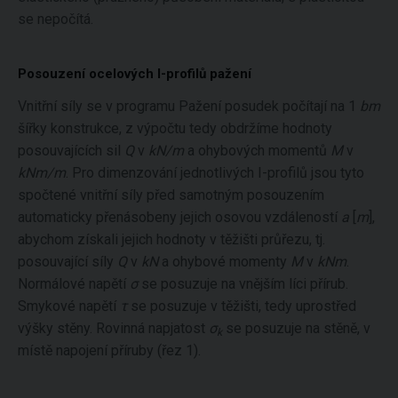
se nepočítá.
Posouzení ocelových I-profilů pažení
Vnitřní síly se v programu Pažení posudek počítají na 1
bm
šířky konstrukce, z výpočtu tedy obdržíme hodnoty
posouvajících sil
Q
v
kN/m
a ohybových momentů
M
v
kNm/m
. Pro dimenzování jednotlivých I-profilů jsou tyto
spočtené vnitřní síly před samotným posouzením
automaticky přenásobeny jejich osovou vzdáleností
a
[
m
],
abychom získali jejich hodnoty v těžišti průřezu, tj.
posouvající síly
Q
v
kN
a ohybové momenty
M
v
kNm
.
Normálové napětí
σ
se posuzuje na vnějším líci přírub.
Smykové napětí
τ
se posuzuje v těžišti, tedy uprostřed
výšky stěny. Rovinná napjatost
σ
se posuzuje na stěně, v
k
místě napojení příruby (řez 1).