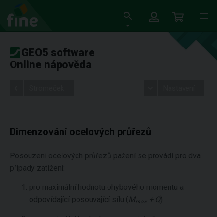
GEO5 software
Online nápověda
Stromeček
Nastavení
Dimenzování ocelových průřezů
Posouzení ocelových průřezů pažení se provádí pro dva
případy zatížení:
pro maximální hodnotu ohybového momentu a
odpovídající posouvající sílu (
M
+ Q
)
max