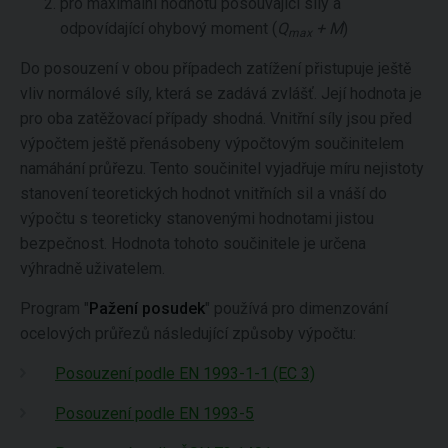
pro maximální hodnotu posouvající síly a
odpovídající ohybový moment (
Q
+ M
)
max
Do posouzení v obou případech zatížení přistupuje ještě
vliv normálové síly, která se zadává zvlášť. Její hodnota je
pro oba zatěžovací případy shodná. Vnitřní síly jsou před
výpočtem ještě přenásobeny výpočtovým součinitelem
namáhání průřezu. Tento součinitel vyjadřuje míru nejistoty
stanovení teoretických hodnot vnitřních sil a vnáší do
výpočtu s teoreticky stanovenými hodnotami jistou
bezpečnost. Hodnota tohoto součinitele je určena
výhradně uživatelem.
Program "
Pažení posudek
" používá pro dimenzování
ocelových průřezů následující způsoby výpočtu:
Posouzení podle EN 1993-1-1 (EC 3)
Posouzení podle EN 1993-5