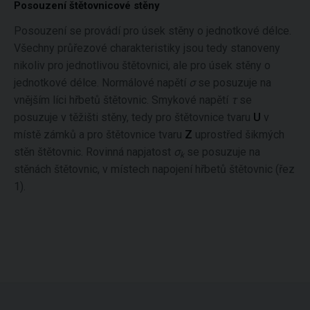
Posouzení štětovnicové stěny
Posouzení se provádí pro úsek stěny o jednotkové délce.
Všechny průřezové charakteristiky jsou tedy stanoveny
nikoliv pro jednotlivou štětovnici, ale pro úsek stěny o
jednotkové délce. Normálové napětí
σ
se posuzuje na
vnějším líci hřbetů štětovnic. Smykové napětí
τ
se
posuzuje v těžišti stěny, tedy pro štětovnice tvaru
U
v
místě zámků a pro štětovnice tvaru
Z
uprostřed šikmých
stěn štětovnic. Rovinná napjatost
σ
se posuzuje na
k
stěnách štětovnic, v místech napojení hřbetů štětovnic (řez
1).