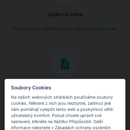
Výuková videa
Podívejte se na ovládání a práci s našimi programy v praxi.
Inženýrské manuály
Soubory Cookies
Na našich webových stránkách používáme soubory
Stáhněte si manuály s teoretickými i praktickými ukázkami
cookies. Některé z nich jsou nezbytné, zatímco jiné
použití programů.
nám pomáhají vylepšit tento web a poskytnout větší
uživatelský komfort. Pokud chcete upravit své
nastavení, klikněte na tlačítko Přizpůsobit. Další
informace naleznete v
Zásadách ochrany osobních