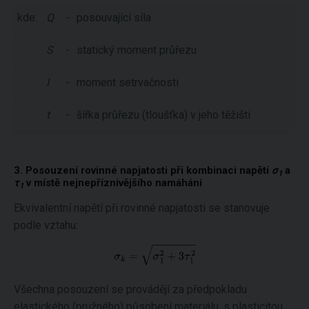
kde:
Q
-
posouvající síla
S
-
statický moment průřezu
I
-
moment setrvačnosti
t
-
šířka průřezu (tloušťka) v jeho těžišti
3. Posouzení rovinné napjatosti při kombinaci napětí
σ
a
1
τ
v místě nejnepříznivějšího namáhání
1
Ekvivalentní napětí při rovinné napjatosti se stanovuje
podle vztahu:
Všechna posouzení se provádějí za předpokladu
elastického (pružného) působení materiálu, s plasticitou