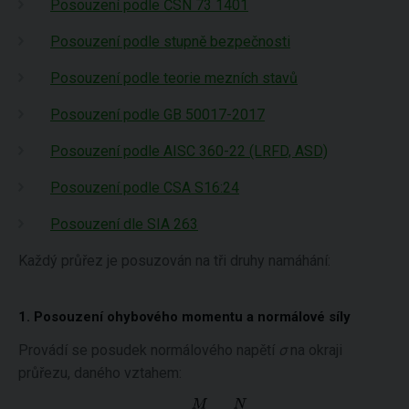
Posouzení podle ČSN 73 1401
Posouzení podle stupně bezpečnosti
Posouzení podle teorie mezních stavů
Posouzení podle GB 50017-2017
Posouzení podle AISC 360-22 (LRFD, ASD)
Posouzení podle CSA S16:24
Posouzení dle SIA 263
Každý průřez je posuzován na tři druhy namáhání:
1. Posouzení ohybového momentu a normálové síly
Provádí se posudek normálového napětí
σ
na okraji
průřezu, daného vztahem: