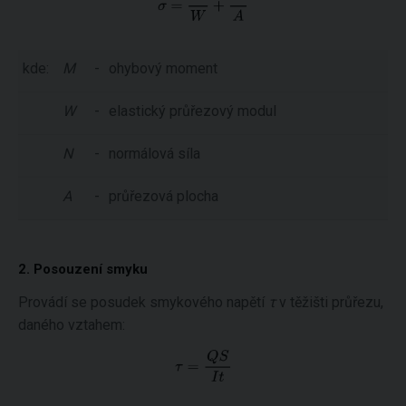
kde:
M
-
ohybový moment
W
-
elastický průřezový modul
N
-
normálová síla
A
-
průřezová plocha
2. Posouzení smyku
Provádí se posudek smykového napětí
τ
v těžišti průřezu,
daného vztahem: