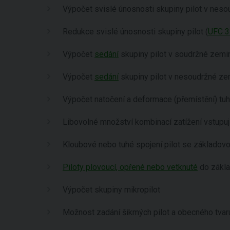
Výpočet svislé únosnosti skupiny pilot v neso
Redukce svislé únosnosti skupiny pilot (
UFC 3
Výpočet
sedání
skupiny pilot v soudržné zemin
Výpočet
sedání
skupiny pilot v nesoudržné ze
Výpočet natočení a deformace (přemístění) tu
Libovolné množství kombinací zatížení vstupuj
Kloubové nebo tuhé spojení pilot se základov
Piloty plovoucí, opřené nebo vetknuté
do zákl
Výpočet skupiny mikropilot
Možnost zadání šikmých pilot a obecného tva