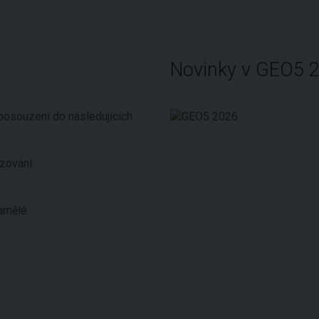
Novinky v GEO5 
posouzení do následujících
zování
amělé