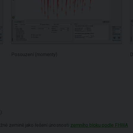
Posouzení (momenty)
D
):
ržné zemině jako řešení únosnosti
zemního bloku podle FHWA