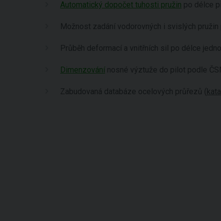
Automatický dopočet tuhosti pružin
po délce p
Možnost zadání vodorovných i svislých pružin 
Průběh deformací a vnitřních sil po délce jedn
Dimenzování
nosné výztuže do pilot podle ČSN,
Zabudovaná databáze ocelových průřezů (
kat