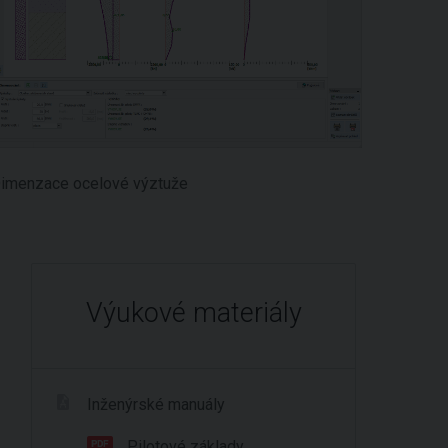
imenzace ocelové výztuže
Výukové materiály
Inženýrské manuály
Pilotové základy