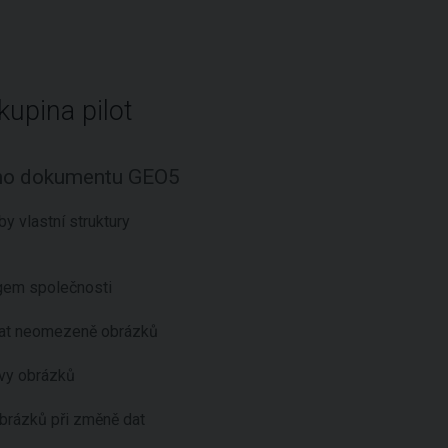
upina pilot
ího dokumentu GEO5
y vlastní struktury
ogem společnosti
dat neomezeně obrázků
avy obrázků
brázků při změně dat