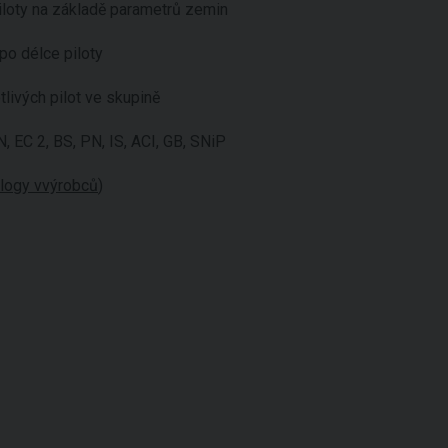
iloty na základě parametrů zemin
po délce piloty
otlivých pilot ve skupině
 EC 2, BS, PN, IS, ACI, GB, SNiP
alogy vvýrobců
)