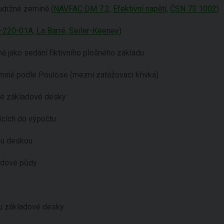
udržné zemině (
NAVFAC DM 7.2
,
Efektivní napětí
,
ČSN 73 1002
)
-220-01A, La Barré, Seiler-Keeney
)
ě jako sedání fiktivního plošného základu
mině podle Poulose (mezní zatěžovací křivka)
hé základové desky
ících do výpočtu
ou deskou
adové půdy
ru základové desky