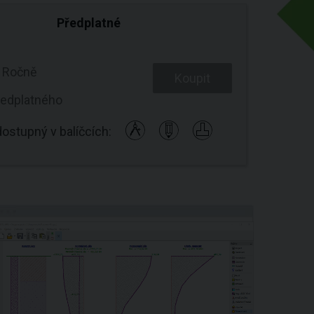
Předplatné
č
Ročně
Koupit
ředplatného
ostupný v balíčcích: