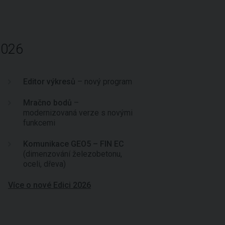
2026
Editor výkresů
– nový program
Mračno bodů
–
modernizovaná verze s novými
funkcemi
Komunikace GEO5 – FIN EC
(dimenzování železobetonu,
oceli, dřeva)
Více o nové Edici 2026