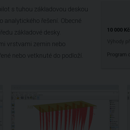
pilot s tuhou základovou deskou
 analytického řešení. Obecné
10 000 K
tředu základové desky.
Výhody p
ými vrstvami zemin nebo
Program d
řené nebo vetknuté do podloží.