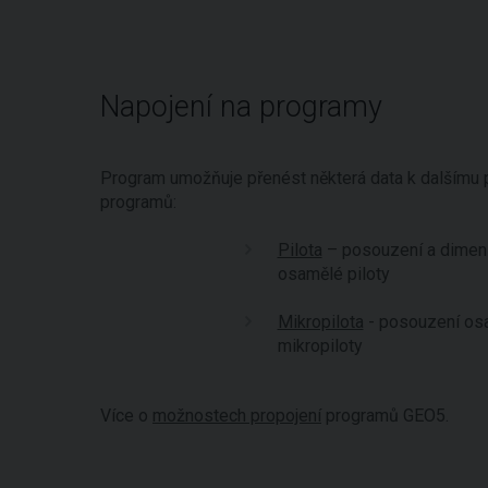
Napojení na programy
Program umožňuje přenést některá data k dalšímu 
programů:
Pilota
– posouzení a dimen
osamělé piloty
Mikropilota
- posouzení os
mikropiloty
Více o
možnostech propojení
programů GEO5.