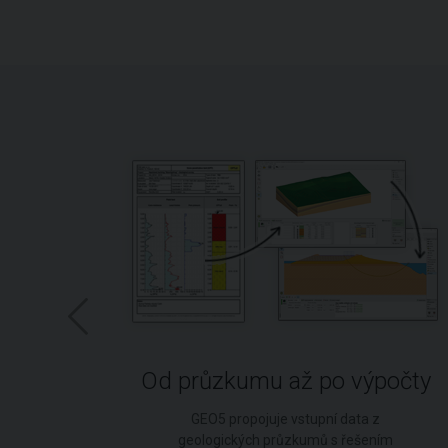
ní
Od průzkumu až po výpočty
lské
GEO5 propojuje vstupní data z
í typ
geologických průzkumů s řešením