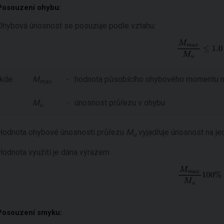
Posouzení ohybu:
Ohybová únosnost se posuzuje podle vztahu:
kde:
M
-
hodnota působícího ohybového momentu na
max
M
-
únosnost průřezu v ohybu
u
Hodnota ohybové únosnosti průřezu
M
vyjadřuje únosnost na je
u
Hodnota využití je dána výrazem
Posouzení smyku: