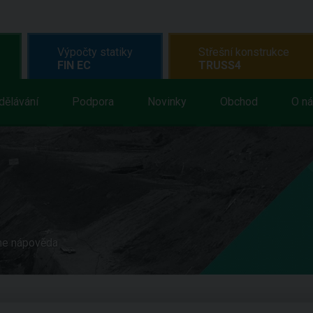
Výpočty statiky
Střešní konstrukce
FIN EC
TRUSS4
dělávání
Podpora
Novinky
Obchod
O n
ne nápověda