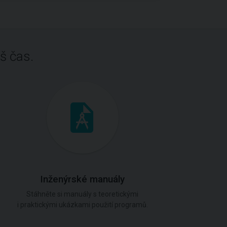
š čas.
Inženýrské manuály
Stáhněte si manuály s teoretickými
i praktickými ukázkami použití programů.