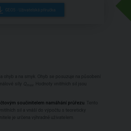
GEO5 - Uživatelská příručka
 na ohyb a na smyk. Ohyb se posuzuje na působení
málové síly
Q
. Hodnoty vnitřních sil jsou
max
čtovým součinitelem namáhání průřezu
. Tento
nitřních sil a vnáší do výpočtu s teoreticky
itele je určena výhradně uživatelem.