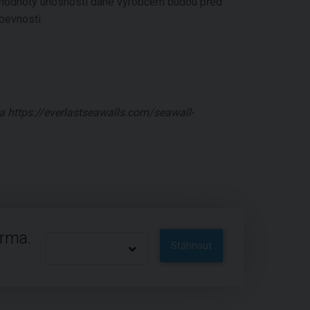
, hodnoty únosnosti dané výrobcem budou před
pevnosti.
na https://everlastseawalls.com/seawall-
arma.
Stáhnout