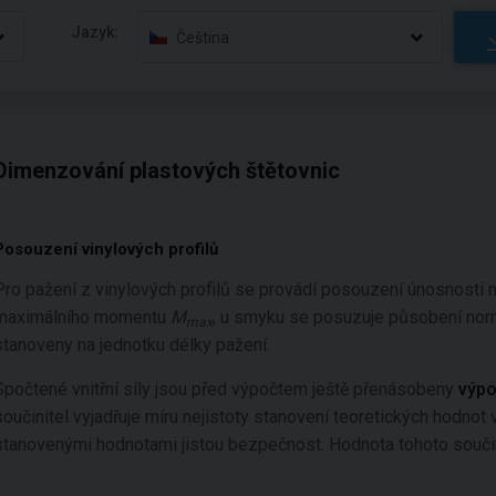
Jazyk:
Čeština
Dimenzování plastových štětovnic
Posouzení vinylových profilů
Pro pažení z vinylových profilů se provádí posouzení únosnosti
maximálního momentu
M
, u smyku se posuzuje působení nor
max
stanoveny na jednotku délky pažení.
Spočtené vnitřní síly jsou před výpočtem ještě přenásobeny
výpo
součinitel vyjadřuje míru nejistoty stanovení teoretických hodnot v
stanovenými hodnotami jistou bezpečnost. Hodnota tohoto součin