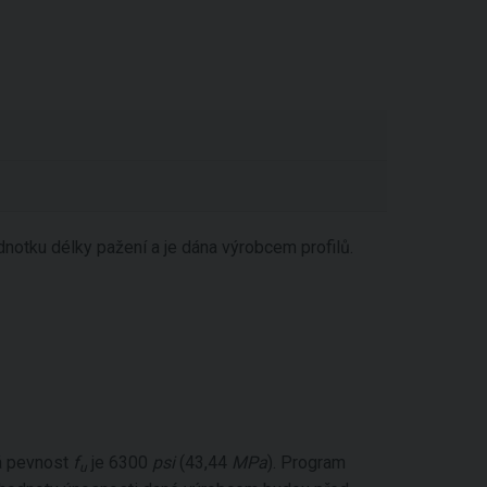
dnotku délky pažení a je dána výrobcem profilů.
vá pevnost
f
je 6300
psi
(43,44
MPa
). Program
u