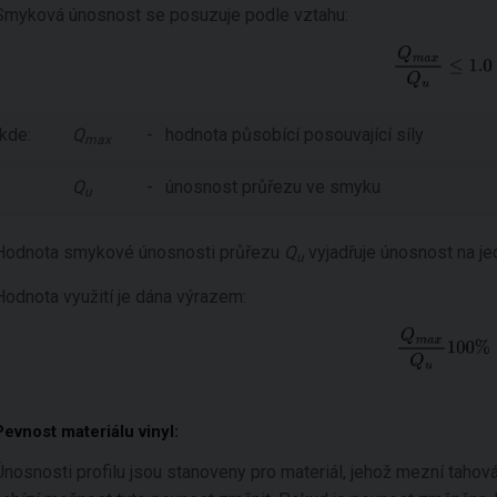
Smyková únosnost se posuzuje podle vztahu:
kde:
Q
-
hodnota působící posouvající síly
max
Q
-
únosnost průřezu ve smyku
u
Hodnota smykové únosnosti průřezu
Q
vyjadřuje únosnost na je
u
Hodnota využití je dána výrazem:
Pevnost materiálu vinyl:
Únosnosti profilu jsou stanoveny pro materiál, jehož mezní taho