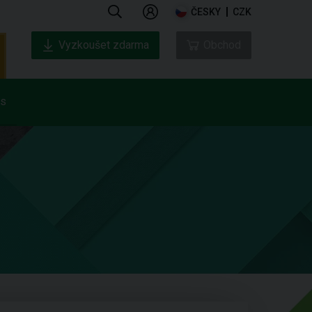
ČESKY
CZK
Vyzkoušet zdarma
Obchod
ás