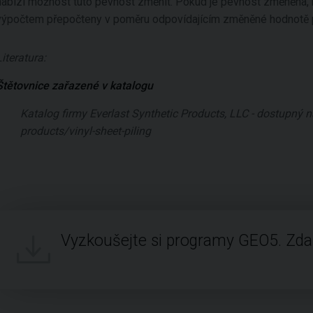
nabízí možnost tuto pevnost změnit. Pokud je pevnost změněna
výpočtem přepočteny v poměru odpovídajícím změněné hodnotě 
Literatura:
Štětovnice zařazené v katalogu
Katalog firmy Everlast Synthetic Products, LLC - dostupný 
products/vinyl-sheet-piling
Vyzkoušejte si programy GEO5. Zd