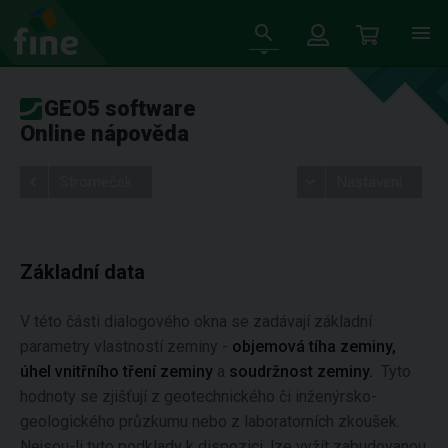
GEO5 software
Online nápověda
Stromeček
Nastavení
Základní data
V této části dialogového okna se zadávají základní
parametry vlastností zeminy -
objemová tíha zeminy,
úhel vnitřního tření zeminy
a
soudržnost zeminy.
Tyto
hodnoty se zjišťují z geotechnického či inženýrsko-
geologického průzkumu nebo z laboratorních zkoušek.
Nejsou-li tyto podklady k dispozici, lze vyžít zabudovanou