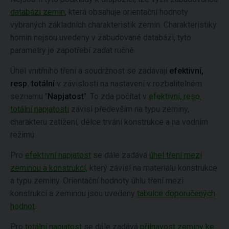
databázi zemin
, která obsahuje orientační hodnoty
vybraných základních charakteristik zemin. Charakteristiky
hornin nejsou uvedeny v zabudované databázi, tyto
parametry je zapotřebí zadat ručně.
Úhel vnitřního tření a soudržnost se zadávají
efektivní,
resp. totální
v závislosti na nastavení v rozbalitelném
seznamu "
Napjatost
". To zda počítat v
efektivní, resp.
totální napjatosti
závisí především na typu zeminy,
charakteru zatížení, délce trvání konstrukce a na vodním
režimu.
Pro
efektivní napjatost
se dále zadává
úhel tření mezi
zeminou a konstrukcí,
který závisí na materiálu konstrukce
a typu zeminy. Orientační hodnoty úhlu tření mezi
konstrukcí a zeminou jsou uvedeny
tabulce doporučených
hodnot
.
Pro
totální napjatost
se dále zadává
přilnavost zeminy ke