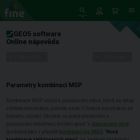
GEO5 software
Online nápověda
Stromeček
Nastavení
Parametry kombinací MSP
Kombinace MSP slouží k posuzování stavů, které se týkají
vzhledu konstrukce, pohody osob či funkce konstrukce za
běžného užívání. Obvykle se jedná především o
posuzování deformací, kmitání apod. V
dialogovém okně
(podobně jako v případě
kombinací pro MSÚ
) "
Nová
kombinace zatěžovacích stavů
" se zadávají následující