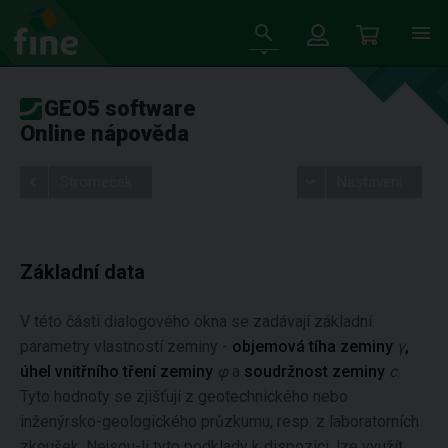
GEO5 software
Online nápověda
Stromeček
Nastavení
Základní data
V této části dialogového okna se zadávají základní
parametry vlastností zeminy -
objemová tíha zeminy
γ
,
úhel vnitřního tření zeminy
φ
a
soudržnost zeminy
c
.
Tyto hodnoty se zjišťují z geotechnického nebo
inženýrsko-geologického průzkumu, resp. z laboratorních
zkoušek. Nejsou-li tyto podklady k dispozici, lze využít