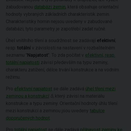
zabudovanou
databázi zemin
, která obsahuje orientační
hodnoty vybraných základních charakteristik zemin.
Charakteristiky hornin nejsou uvedeny v zabudované
databázi, tyto parametry je zapotřebí zadat ručně.
Úhel vnitřního tření a soudržnost se zadávají
efektivní
,
resp.
totální
v závislosti na nastavení v rozbalitelném
seznamu "
Napjatost
". To zda počítat v
efektivní, resp.
totální napjatosti
závisí především na typu zeminy,
charakteru zatížení, délce trvání konstrukce a na vodním
režimu.
Pro
efektivní napjatost
se dále zadává
úhel tření mezi
zeminou a konstrukcí
δ
, který závisí na materiálu
konstrukce a typu zeminy. Orientační hodnoty úhlu tření
mezi konstrukcí a zeminou jsou uvedeny
tabulce
doporučených hodnot
.
Pro
totální napjatost
se dále zadává
přilnavost zeminy ke