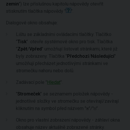
zemin
") lze příslušnou kapitolu nápovědy otevřít
stisknutím tlačítka nápovědy "
".
Dialogové okno obsahuje:
Lištu se základními ovládacími tlačítky. Tlačítko
"
Tisk
" otevře systémové okno pro tisk. Tlačítka
"
Zpět
/
Vpřed
" umožňují listovat stránkami, které již
byly zobrazeny. Tlačítka "
Předchozí
/
Následující
"
umožňují přecházet jednotlivými stránkami ve
stromečku nahoru nebo dolů.
Zadávací pole "
Hledat
".
"
Stromeček
" se seznamem položek nápovědy -
jednotlivé složky ve stromečku se otevírají/zavírají
kliknutím na symbol před názvem "
"/"
".
Okno pro vlastní zobrazení nápovědy - záhlaví okna
obsahuje název aktuálně zobrazené stránky.