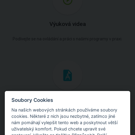
Výuková videa
Podívejte se na ovládání a práci s našimi programy v praxi.
Inženýrské manuály
Soubory Cookies
Na našich webových stránkách používáme soubory
Stáhněte si manuály s teoretickými i praktickými ukázkami
cookies. Některé z nich jsou nezbytné, zatímco jiné
použití programů.
nám pomáhají vylepšit tento web a poskytnout větší
uživatelský komfort. Pokud chcete upravit své