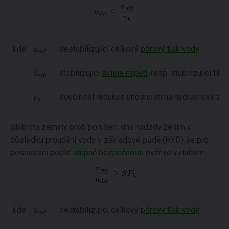
kde:
u
-
destabilizující celkový
pórový tlak vody
dst
σ
-
stabilizující
svislé napětí
, resp. stabilizující tíh
stb
γ
-
součinitel redukce únosnosti na hydraulický zdv
h
Stabilita zeminy proti porušení dna nadzdvižením v
důsledku proudění vody v základové půdě (HYD) se pro
posouzení podle
stupně bezpečnosti
ověřuje vztahem:
kde:
u
-
destabilizující celkový
pórový tlak vody
dst