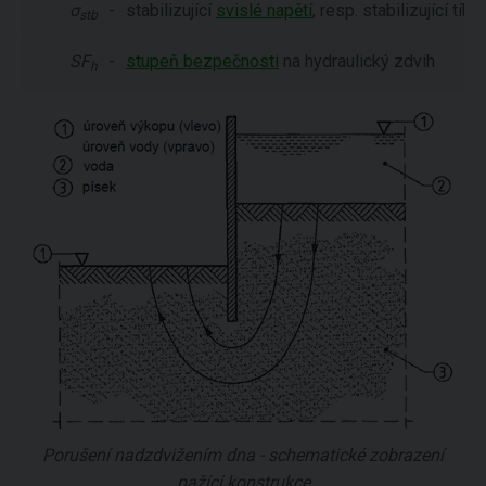
σ
-
stabilizující
svislé napětí
, resp. stabilizující tíh
stb
SF
-
stupeň bezpečnosti
na hydraulický zdvih
h
Porušení nadzdvižením dna - schematické zobrazení
pažící konstrukce