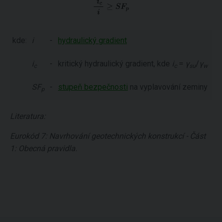
kde:
i
-
hydraulický gradient
i
-
kritický hydraulický gradient, kde
i
=
γ
/
γ
c
c
su
w
SF
-
stupeň bezpečnosti
na vyplavování zeminy
p
Literatura:
Eurokód 7: Navrhování geotechnických konstrukcí - Část
1: Obecná pravidla.