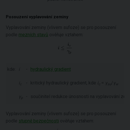
Posouzení vyplavování zeminy
Vyplavování zeminy (vlivem sufoze) se pro posouzení
podle
mezních stavů
ověřuje vztahem:
kde:
i
-
hydraulický gradient
i
-
kritický hydraulický gradient, kde
i
=
γ
/
γ
c
c
su
w
γ
-
součinitel redukce únosnosti na vyplavování zem
p
Vyplavování zeminy (vlivem sufoze) se pro posouzení
podle
stupně bezpečnosti
ověřuje vztahem: