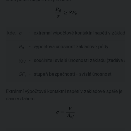
kde:
σ
-
extrémní výpočtové kontaktní napětí v základov
R
-
výpočtová únosnost základové půdy
d
γ
-
součinitel svislé únosnosti základu (zadává se 
RV
SF
-
stupeň bezpečnosti - svislá únosnost
v
Extrémní výpočtové kontaktní napětí v základové spáře je
dáno vztahem: