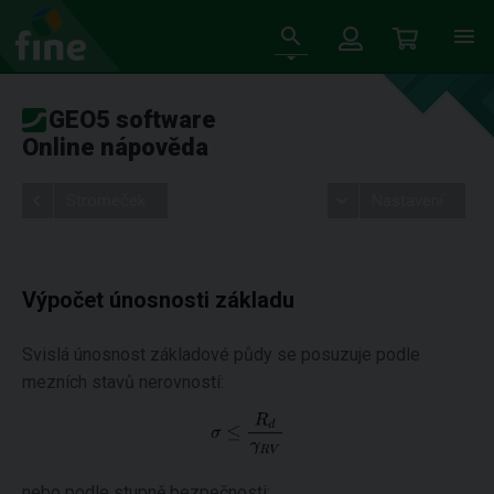
GEO5 software
Online nápověda
Stromeček
Nastavení
Výpočet únosnosti základu
Svislá únosnost základové půdy se posuzuje podle
mezních stavů nerovností:
nebo podle stupně bezpečnosti: