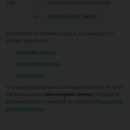
kde:
V
-
extrémní výpočtová svislá síla
A
-
efektivní plocha
základu
ef
Svislá únosnost základové půdy
R
je počítána pro tři
d
základní typy podloží:
Odvodněné podloží
Neodvodněné podloží
Skalní podloží
Tyto výpočty platí pouze pro homogenní zeminu. Je-li pod
základovou spárou
nehomogenní zemina
(popřípadě je
přítomna podzemní voda), pak se zadaný profil
převádí na
homogenní zeminu
.