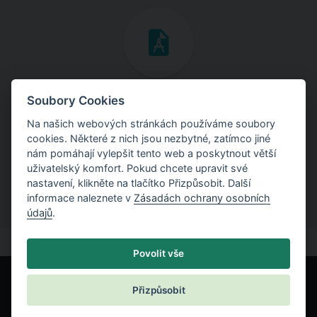
Inženýrské manuály
Soubory Cookies
Na našich webových stránkách používáme soubory
Stáhněte si manuály s teoretickými i praktickými ukázkami
cookies. Některé z nich jsou nezbytné, zatímco jiné
použití programů.
nám pomáhají vylepšit tento web a poskytnout větší
uživatelský komfort. Pokud chcete upravit své
nastavení, klikněte na tlačítko Přizpůsobit. Další
informace naleznete v
Zásadách ochrany osobních
údajů
.
Povolit vše
Přizpůsobit
© Fine spol. s r.o.