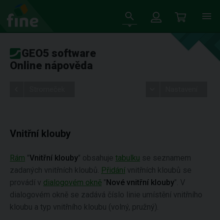
GEO5 software
Online nápověda
Stromeček
Nastavení
Vnitřní klouby
Rám
"
Vnitřní klouby
" obsahuje
tabulku
se seznamem
zadaných vnitřních kloubů.
Přidání
vnitřních kloubů se
provádí v
dialogovém okně
"
Nové vnitřní klouby
". V
dialogovém okně se zadává číslo linie umístění vnitřního
kloubu a typ vnitřního kloubu (volný, pružný).