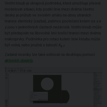
Vnitřní kloub je okrajová podmínka, která umožňuje přesně
modelovat situaci, kdy podél linie mezi dvěma částmi
desky je průhyb ve svislém směru na obou stranách
hranice identický (vazba), zatímco pootočení kolem os
x
a
y
jsou v jednotlivých částech nezávislá. Vnitřní kloub může
být předepsán na libovolné linii tvořící hranici mezi dvěma
makroprvky. Podmínka pro rotaci kolem linie kloubu může
být volná, nebo pružná s tuhostí
K
.
ϕ,T
Zadané nosníky lze také editovat na desktopu pomocí
aktivních objektů
.