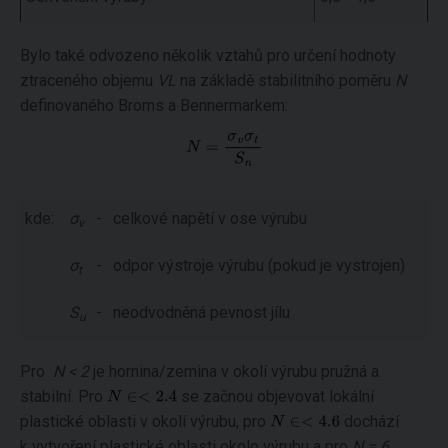
Bylo také odvozeno několik vztahů pro určení hodnoty
ztraceného objemu
VL
na základě stabilitního poměru
N
definovaného Broms a Bennermarkem:
kde:
σ
-
celkové napětí v ose výrubu
v
σ
-
odpor výstroje výrubu (pokud je vystrojen)
t
S
-
neodvodněná pevnost jílu
u
Pro
N < 2
je hornina/zemina v okolí výrubu pružná a
stabilní. Pro
se začnou objevovat lokální
plastické oblasti v okolí výrubu, pro
dochází
k vytvoření plastické oblasti okolo výrubu a pro
N = 6