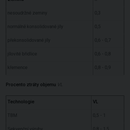
nesoudržné zeminy
0,3
normálně konsolidované jíly
0,5
překonsolidované jíly
0,6 - 0,7
jílovité břidlice
0,6 - 0,8
křemence
0,8 - 0,9
Procento ztráty objemu
VL
Technologie
VL
TBM
0,5 - 1
Sekvenční výruby
0,8 - 1,5