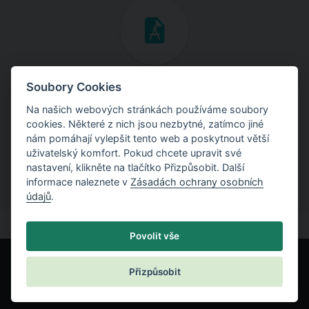
Inženýrské manuály
Soubory Cookies
Na našich webových stránkách používáme soubory
Stáhněte si manuály s teoretickými i praktickými ukázkami
cookies. Některé z nich jsou nezbytné, zatímco jiné
použití programů.
nám pomáhají vylepšit tento web a poskytnout větší
uživatelský komfort. Pokud chcete upravit své
nastavení, klikněte na tlačítko Přizpůsobit. Další
informace naleznete v
Zásadách ochrany osobních
údajů
.
Povolit vše
Přizpůsobit
© Fine spol. s r.o.