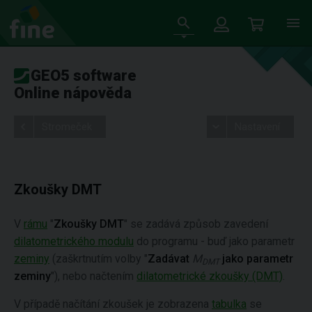
GEO5 software
Online nápověda
Stromeček
Nastavení
Zkoušky DMT
V
rámu
"
Zkoušky DMT
" se zadává způsob zavedení
dilatometrického modulu
do programu - buď jako parametr
zeminy
(zaškrtnutím volby "
Zadávat
M
jako parametr
DMT
zeminy
"), nebo načtením
dilatometrické zkoušky (DMT)
.
V případě načítání zkoušek je zobrazena
tabulka
se