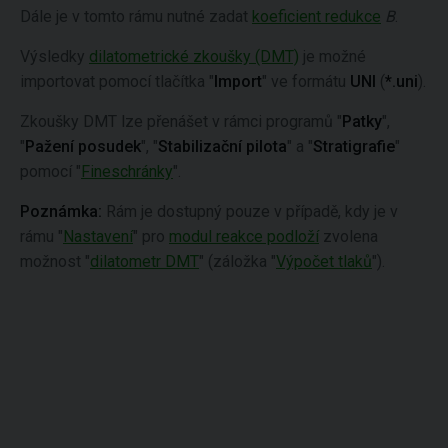
Dále je v tomto rámu nutné zadat
koeficient redukce
B
.
Výsledky
dilatometrické zkoušky (DMT)
je možné
importovat pomocí tlačítka "
Import
" ve formátu
UNI
(
*.uni
).
Zkoušky DMT lze přenášet v rámci programů "
Patky
",
"
Pažení posudek
", "
Stabilizační pilota
" a "
Stratigrafie
"
pomocí "
Fineschránky
".
Poznámka:
Rám je dostupný pouze v případě, kdy je v
rámu "
Nastavení
" pro
modul reakce podloží
zvolena
možnost "
dilatometr DMT
" (záložka "
Výpočet tlaků
").