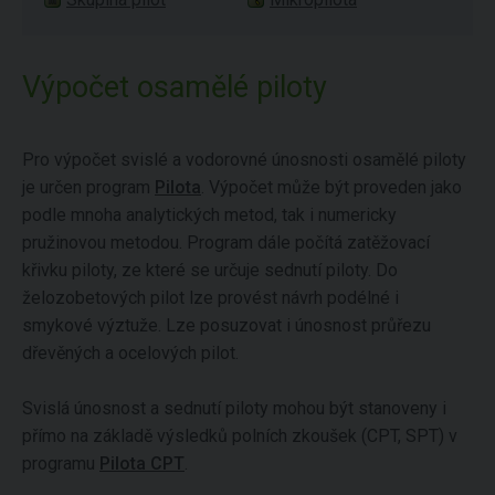
Výpočet osamělé piloty
Pro výpočet svislé a vodorovné únosnosti osamělé piloty
je určen program
Pilota
. Výpočet může být proveden jako
podle mnoha analytických metod, tak i numericky
pružinovou metodou. Program dále počítá zatěžovací
křivku piloty, ze které se určuje sednutí piloty. Do
želozobetových pilot lze provést návrh podélné i
smykové výztuže. Lze posuzovat i únosnost průřezu
dřevěných a ocelových pilot.
Svislá únosnost a sednutí piloty mohou být stanoveny i
přímo na základě výsledků polních zkoušek (CPT, SPT) v
programu
Pilota CPT
.