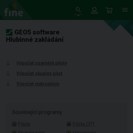
GEO5 software
Hlubinné zakládání
Výpočet osamělé piloty
Výpočet skupiny pilot
Výpočet mikropiloty
Související programy
Pilota
Pilota CPT
Skupina pilot
Mikropilota