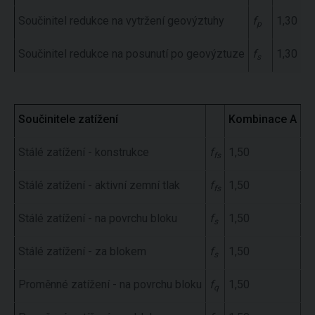
Součinitel redukce na vytržení geovýztuhy
f
1,30
p
Součinitel redukce na posunutí po geovýztuze
f
1,30
s
Součinitele zatížení
Kombinace A
K
Stálé zatížení - konstrukce
f
1,50
1,
fs
Stálé zatížení - aktivní zemní tlak
f
1,50
1,
fs
Stálé zatížení - na povrchu bloku
f
1,50
1,
s
Stálé zatížení - za blokem
f
1,50
1,
s
Proměnné zatížení - na povrchu bloku
f
1,50
0,
q