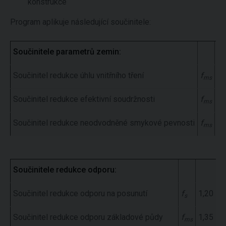
konstrukce
Program aplikuje následující součinitele:
Součinitele parametrů zemin:
Součinitel redukce úhlu vnitřního tření
f
1,
ms
Součinitel redukce efektivní soudržnosti
f
1,
ms
Součinitel redukce neodvodněné smykové pevnosti
f
1,
ms
Součinitele redukce odporu:
Součinitel redukce odporu na posunutí
f
1,20
s
Součinitel redukce odporu základové půdy
f
1,35
ms