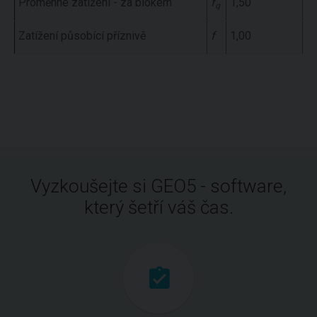
Proměnné zatížení - za blokem
f
1,50
1,
q
Zatížení působící příznivě
f
1,00
1,
Vyzkoušejte si GEO5 - software,
který šetří váš čas.