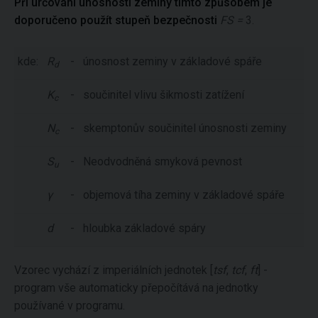
Při určování únosnosti zeminy tímto způsobem je
doporučeno použít stupeň bezpečnosti
FS =
3.
kde:
R
-
únosnost zeminy v základové spáře
d
K
-
součinitel vlivu šikmosti zatížení
c
N
-
skemptonův součinitel únosnosti zeminy
c
S
-
Neodvodněná smyková pevnost
u
γ
-
objemová tíha zeminy v základové spáře
d
-
hloubka základové spáry
Vzorec vychází z imperiálních jednotek [
tsf
,
tcf
,
ft
] -
program vše automaticky přepočítává na jednotky
používané v programu.