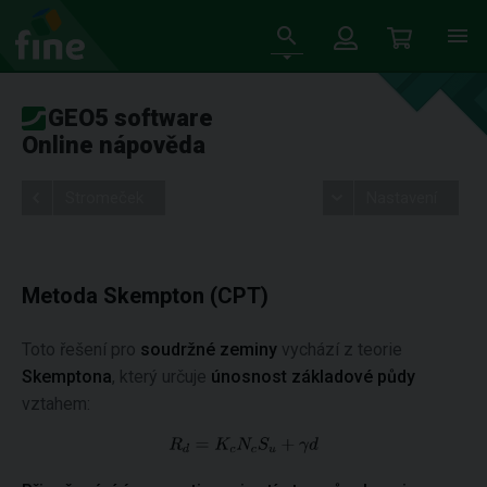
GEO5 software
Online nápověda
Stromeček
Nastavení
Metoda Skempton (CPT)
Toto řešení pro
soudržné zeminy
vychází z teorie
Skemptona
, který určuje
únosnost základové půdy
vztahem: