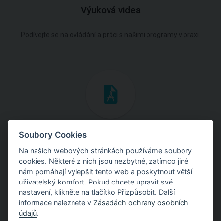
Výuková videa
Podívejte se na ovládání a práci s našimi programy v praxi.
Inženýrské manuály
Soubory Cookies
Na našich webových stránkách používáme soubory
Stáhněte si manuály s teoretickými i praktickými ukázkami
cookies. Některé z nich jsou nezbytné, zatímco jiné
použití programů.
nám pomáhají vylepšit tento web a poskytnout větší
uživatelský komfort. Pokud chcete upravit své
nastavení, klikněte na tlačítko Přizpůsobit. Další
informace naleznete v
Zásadách ochrany osobních
údajů
.