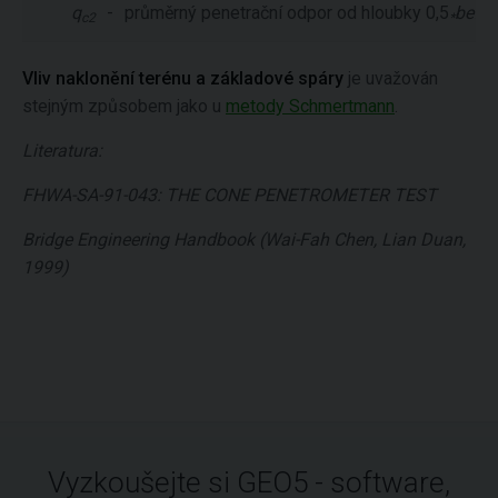
q
-
průměrný penetrační odpor od hloubky 0,5
bef
do
c2
*
Vliv naklonění terénu a základové spáry
je uvažován
stejným způsobem jako u
metody Schmertmann
.
Literatura:
FHWA-SA-91-043: THE CONE PENETROMETER TEST
Bridge Engineering Handbook (Wai-Fah Chen, Lian Duan,
1999)
Vyzkoušejte si GEO5 - software,