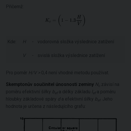
Přičemž:
Kde:
H
-
vodorovná složka výslednice zatížení
V
-
svislá složka výslednice zatížení
Pro poměr
H/V >
0,4 není vhodné metodu používat.
Skemptonův součinitel únosnosti zeminy
N
závisí na
c
poměru efektivní šířky
b
a délky základu
l
a poměru
ef
ef
hloubky základové spáry
d
a efektivní šířky
b
. Jeho
ef
hodnota je určena z následujícího grafu: