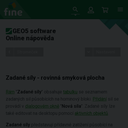
GEO5 software
Online nápověda
Stromeček
Nastavení
Zadané síly - rovinná smyková plocha
Rám
"
Zadané síly
" obsahuje
tabulku
se seznamem
zadaných sil působících na horninový bloki.
Přidání
sil se
provádí v
dialogovém okně
"
Nová síla
". Zadané síly lze
také editovat na desktopu pomocí
aktivních objektů
.
Zadané síly
představují přídavné zatížení působící na