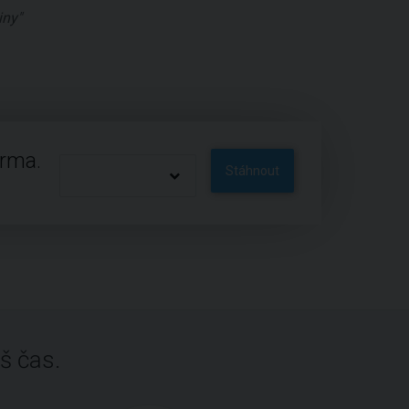
iny"
arma.
Stáhnout
š čas.