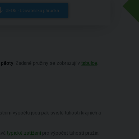
GEO5 - Uživatelská příručka
 piloty
. Zadané pružiny se zobrazují v
tabulce
.
tním výpočtu jsou pak svislé tuhosti krajních a
ává
typické zatížení
pro výpočet tuhostí pružin.