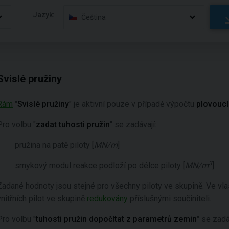
Jazyk:
Čeština
Svislé pružiny
Rám
"
Svislé pružiny
" je aktivní pouze v případě výpočtu
plovoucí
Pro volbu "
zadat
tuhosti pružin
"
se zadávají:
pružina na patě piloty [
MN/m
]
3
smykový modul reakce podloží po délce piloty [
MN/m
].
Zadané hodnoty jsou stejné pro všechny piloty ve skupině. Ve vlas
vnitřních pilot ve skupině
redukovány
příslušnými součiniteli.
Pro volbu "
tuhosti pružin dopočítat z parametrů zemin
" se zad