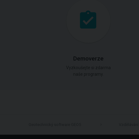
Demoverze
Vyzkoušejte si zdarma
naše programy.
Geotechnický software GEO5
Vzdělávání