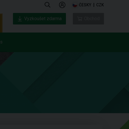
ČESKY
CZK
Vyzkoušet zdarma
Obchod
ás