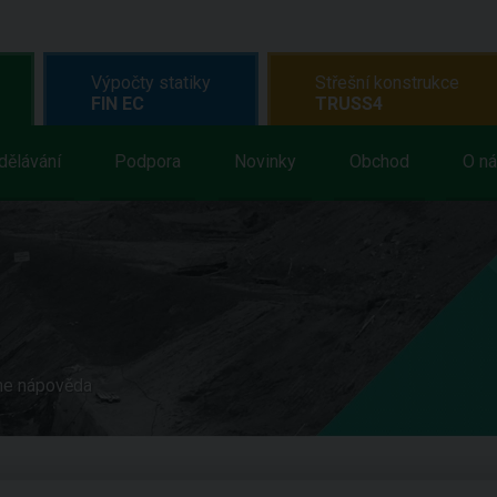
Výpočty statiky
Střešní konstrukce
FIN EC
TRUSS4
dělávání
Podpora
Novinky
Obchod
O n
ne nápověda