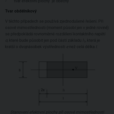
tvar efektivní plochy je obecný
Tvar obdélníkový
V těchto případech se používá zjednodušené řešení. Při
osové mimostřednosti (moment působí jen v jedné rovině)
se předpokládá rovnoměrné rozdělení kontaktního napětí
σ
, které bude působit jen pod částí základu
l
, která je
1
kratší o dvojnásobek výstřednosti
e
než celá délka
l
.
Stanovení efektivní plochy při osové mimostřednosti