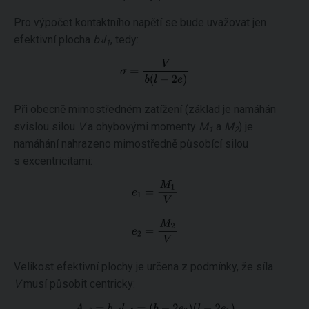
Pro výpočet kontaktního napětí se bude uvažovat jen
efektivní plocha
b
l
, tedy:
*
1
Při obecně mimostředném zatížení (základ je namáhán
svislou silou
V
a ohybovými momenty
M
a
M
) je
1
2
namáhání nahrazeno mimostředně působící silou
s excentricitami:
Velikost efektivní plochy je určena z podmínky, že síla
V
musí působit centricky: