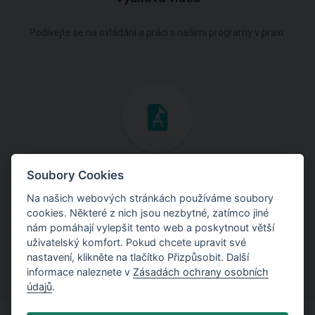
Podívejte se na ovládání a práci s našimi programy v praxi.
Inženýrské manuály
Soubory Cookies
Na našich webových stránkách používáme soubory
Stáhněte si manuály s teoretickými i praktickými ukázkami
cookies. Některé z nich jsou nezbytné, zatímco jiné
použití programů.
nám pomáhají vylepšit tento web a poskytnout větší
uživatelský komfort. Pokud chcete upravit své
nastavení, klikněte na tlačítko Přizpůsobit. Další
informace naleznete v
Zásadách ochrany osobních
údajů
.