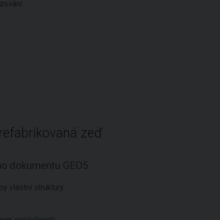
zování
refabrikovaná zeď
ího dokumentu GEO5
y vlastní struktury
ogem společnosti