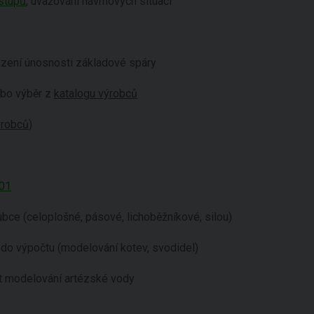
ístupů
, uvažování návrhových situací
uzení únosnosti základové spáry
ebo výběr z
katalogu výrobců
ýrobců
)
001
ubce (celoplošné, pásové, lichoběžníkové, silou)
 do výpočtu (modelování kotev, svodidel)
st modelování artézské vody