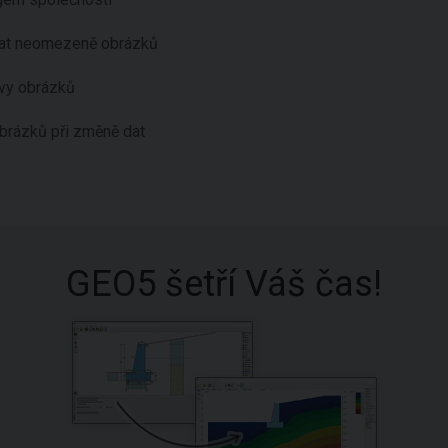
dat neomezeně obrázků
avy obrázků
brázků při změně dat
GEO5 šetří Váš čas!