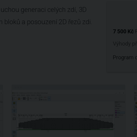
chou generaci celých zdí, 3D
h bloků a posouzení 2D řezů zdi.
7 500 Kč
Výhody p
Program d