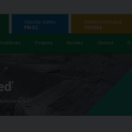
Výpočty statiky
Střešní konstrukce
FIN EC
TRUSS4
Vzdělávání
Podpora
Novinky
Obchod
O 
eď
abrikovaná zeď