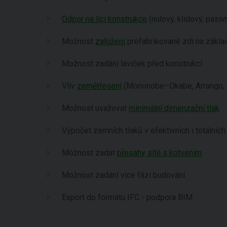
Odpor na líci konstrukce
(nulový, klidový, pasivn
Možnost
založení
prefabrikované zdi na zákl
Možnost zadání laviček před konstrukcí
Vliv
zemětřesení
(Mononobe–Okabe, Arrango, 
Možnost uvažovat
minimální dimenzační tlak
Výpočet zemních tlaků v efektivních i totálníc
Možnost zadat
přesahy sítě s kotvením
Možnost zadání vice fází budování
Export do formátu IFC - podpora BIM