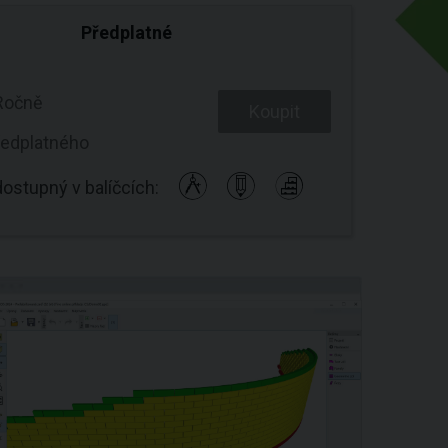
Předplatné
Ročně
Koupit
ředplatného
ostupný v balíčcích: