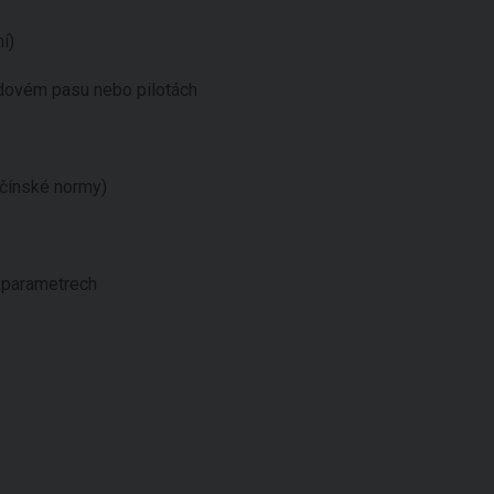
í)
adovém pasu nebo pilotách
čínské normy)
h parametrech