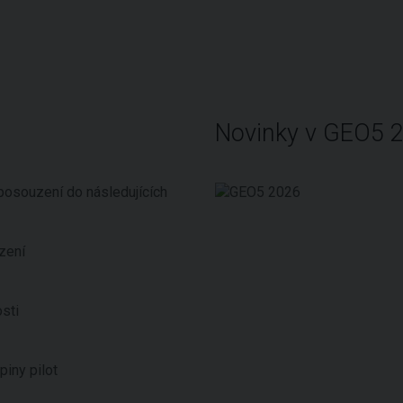
Novinky v GEO5 
posouzení do následujících
zení
sti
iny pilot