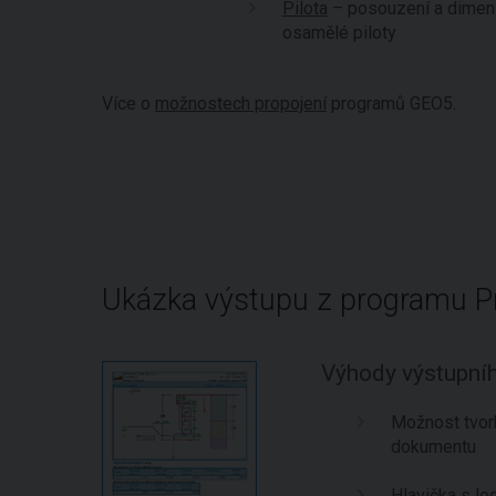
Pilota
– posouzení a dimen
osamělé piloty
Více o
možnostech propojení
programů GEO5.
Ukázka výstupu z programu P
Výhody výstupn
Možnost tvorb
dokumentu
Hlavička s l