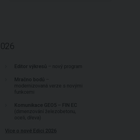
2026
Editor výkresů
– nový program
Mračno bodů
–
modernizovaná verze s novými
funkcemi
Komunikace GEO5 – FIN EC
(dimenzování železobetonu,
oceli, dřeva)
Více o nové Edici 2026