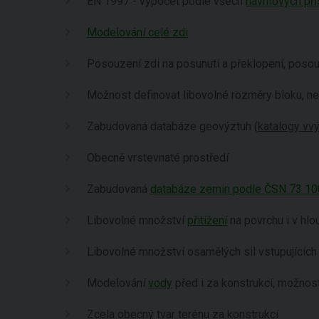
EN 1997 - výpočet podle všech
návrhových př
Modelování celé zdi
Posouzení zdi na posunutí a překlopení, poso
Možnost definovat libovolné rozměry bloku, n
Zabudovaná databáze geovýztuh (
katalogy vv
Obecně vrstevnaté prostředí
Zabudovaná
databáze zemin podle ČSN 73 1
Libovolné množství
přitížení
na povrchu i v hlo
Libovolné množství osamělých sil vstupujících
Modelování
vody
před i za konstrukcí, možno
Zcela obecný tvar terénu za konstrukcí