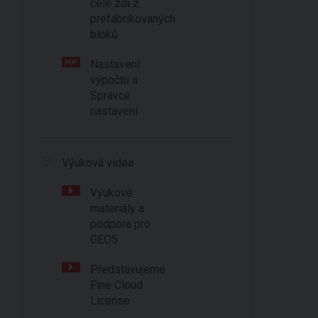
celé zdi z
prefabrikovaných
bloků
Nastavení
výpočtu a
Správce
nastavení
Výuková videa
Výukové
materiály a
podpora pro
GEO5
Představujeme
Fine Cloud
License