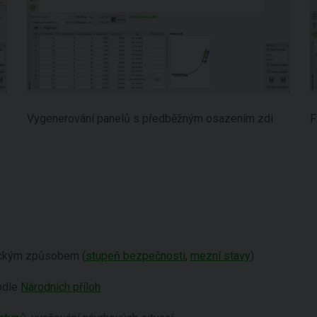
Vygenerování panelů s předběžným osazením zdi
F
ckým způsobem (
stupeň bezpečnosti
,
mezní stavy
)
podle
Národních příloh