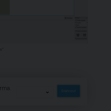
í"
arma.
Stáhnout