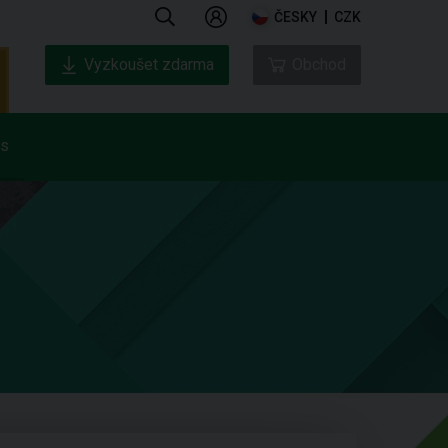
ČESKY
CZK
Vyzkoušet zdarma
Obchod
ás