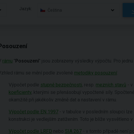
Jazyk:
Čeština
Posouzení
V
rámu
"
Posouzení
" jsou zobrazeny výsledky výpočtu. Pro jedn
Vzhled rámu se mění podle zvolené
metodiky posouzení
:
Výpočet podle
stupně bezpečnosti
, resp.
mezních stavů
- v
koeficienty
, kterými se přenásobují vypočtené síly. Spočtené
okamžitě při jakékoliv změně dat a nastavení v rámu.
Výpočet podle EN 1997
- v tabulce v posledním sloupci lze
konstrukci je vedlejším zatížením. Toto je blíže vysvětleno v 
Výpočet podle LRFD
nebo
SIA 267
- v tomto případě není p