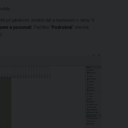
ovědy.
tě při jakékoliv změně dat a nastavení v rámu. V
pení a posunutí
. Tlačítko "
Podrobně
" otevírá
í.