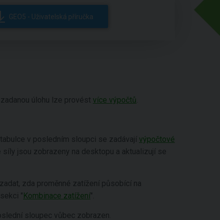
GEO5 - Uživatelská příručka
u zadanou úlohu lze provést
více výpočtů
.
 tabulce v posledním sloupci se zadávají
výpočtové
 síly jsou zobrazeny na desktopu a aktualizují se
 zadat, zda proměnné zatížení působící na
sekci "
Kombinace zatížení
".
oslední sloupec vůbec zobrazen.