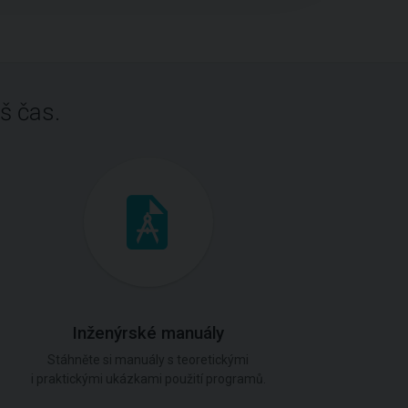
š čas.
Inženýrské manuály
Stáhněte si manuály s teoretickými
i praktickými ukázkami použití programů.