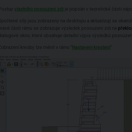
Postup
vlastního posouzení zdi
je popsán v teoretické části náp
Spočtené síly jsou zobrazeny na desktopu a aktualizují se okamži
pravé části rámu se zobrazuje výsledek posouzení zdi na
překlo
dialogové okno, které obsahuje detailní výpis výsledků posouzen
Zobrazení kresby lze měnit v rámu "
Nastavení kreslení
".