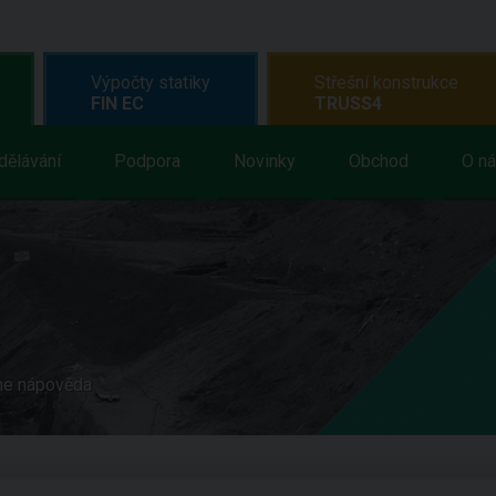
Výpočty statiky
Střešní konstrukce
FIN EC
TRUSS4
dělávání
Podpora
Novinky
Obchod
O n
ne nápověda