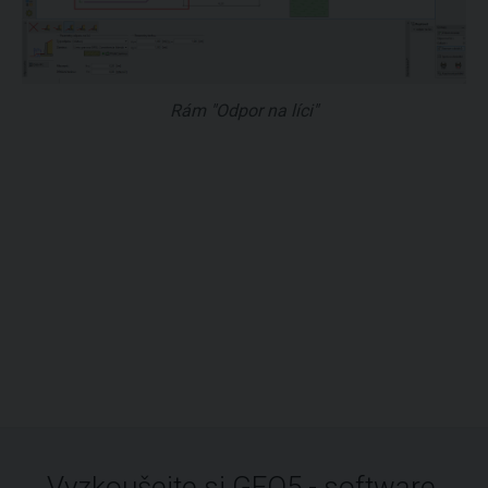
Rám "Odpor na líci"
Vyzkoušejte si GEO5 - software,