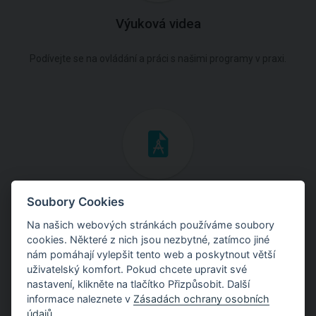
Výuková videa
Podívejte se na ovládání a práci s našimi programy v praxi.
Inženýrské manuály
Soubory Cookies
Na našich webových stránkách používáme soubory
Stáhněte si manuály s teoretickými i praktickými ukázkami
cookies. Některé z nich jsou nezbytné, zatímco jiné
použití programů.
nám pomáhají vylepšit tento web a poskytnout větší
uživatelský komfort. Pokud chcete upravit své
nastavení, klikněte na tlačítko Přizpůsobit. Další
informace naleznete v
Zásadách ochrany osobních
údajů
.