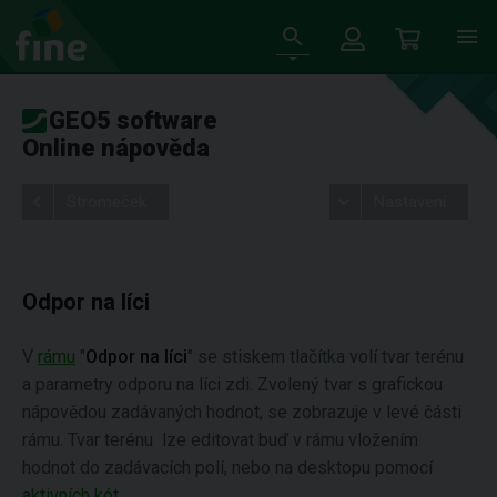
GEO5 software
Online nápověda
Stromeček
Nastavení
Odpor na líci
V
rámu
"
Odpor na líci
" se stiskem tlačítka volí tvar terénu
a parametry odporu na líci zdi. Zvolený tvar s grafickou
nápovědou zadávaných hodnot, se zobrazuje v levé části
rámu. Tvar terénu lze editovat buď v rámu vložením
hodnot do zadávacích polí, nebo na desktopu pomocí
aktivních kót
.