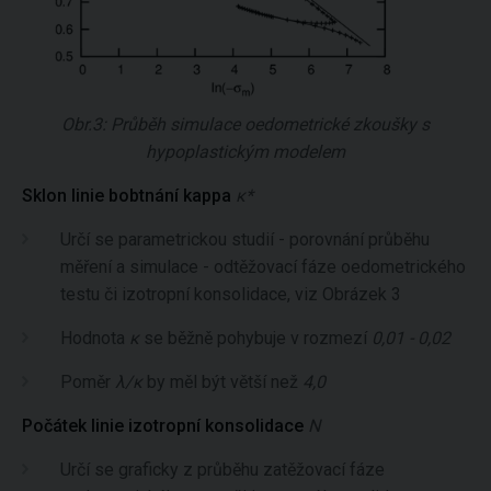
Obr.3: Průběh simulace oedometrické zkoušky s
hypoplastickým modelem
Sklon linie bobtnání kappa
κ*
Určí se parametrickou studií - porovnání průběhu
měření a simulace - odtěžovací fáze oedometrického
testu či izotropní konsolidace, viz Obrázek 3
Hodnota
κ
se běžně pohybuje v rozmezí
0,01 - 0,02
Poměr
λ/κ
by měl být větší než
4,0
Počátek linie izotropní konsolidace
N
Určí se graficky z průběhu zatěžovací fáze