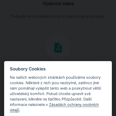
Výuková videa
Podívejte se na ovládání a práci s našimi programy v praxi.
Inženýrské manuály
Soubory Cookies
Na našich webových stránkách používáme soubory
Stáhněte si manuály s teoretickými i praktickými ukázkami
cookies. Některé z nich jsou nezbytné, zatímco jiné
použití programů.
nám pomáhají vylepšit tento web a poskytnout větší
uživatelský komfort. Pokud chcete upravit své
nastavení, klikněte na tlačítko Přizpůsobit. Další
informace naleznete v
Zásadách ochrany osobních
údajů
.