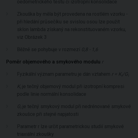
oedometrického testu či izotropní konsolidace
Zkouška by měla být provedena na rostlém vzorku -
při hledání průsečíku se svislou osou lze použít
sklon lambda získaný na rekonstituovaném vzorku,
viz Obrázek 3
Běžně se pohybuje v rozmezí
0,8 - 1,6
Poměr objemového a smykového modulu
r
Fyzikální význam parametru je dán vztahem
r = K
/G
i
i
K
je tečný objemový modul při izotropní kompresi
i
podle linie normální konsolidace
G
je tečný smykový modul při nedrénované smykové
i
zkoušce při stejné napjatosti
Parametr r lze určit parametrickou studií smykové
triaxiální zkoušky