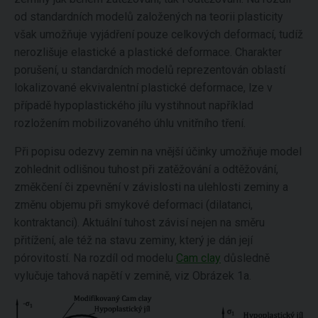
od standardních modelů založených na teorii plasticity
však umožňuje vyjádření pouze celkových deformací, tudíž
nerozlišuje elastické a plastické deformace. Charakter
porušení, u standardních modelů reprezentován oblastí
lokalizované ekvivalentní plastické deformace, lze v
případě hypoplastického jílu vystihnout například
rozložením mobilizovaného úhlu vnitřního tření.
Při popisu odezvy zemin na vnější účinky umožňuje model
zohlednit odlišnou tuhost při zatěžování a odtěžování,
změkčení či zpevnění v závislosti na ulehlosti zeminy a
změnu objemu při smykové deformaci (dilatanci,
kontraktanci). Aktuální tuhost závisí nejen na směru
přitížení, ale též na stavu zeminy, který je dán její
pórovitostí. Na rozdíl od modelu
Cam clay
důsledně
vylučuje tahová napětí v zemině, viz Obrázek 1a.