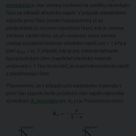
procedurou
je stav zeminy nastaven na začátku následující
fáze na základě aktuálního napětí. V případě standardního
výpočtu první fáze (model hypoplastický jíl se
předpokládá již od první výpočtové fáze), kdy je zemina
zatížena vlastní tíhou, se při nastavení stavu zeminy
uvažuje počáteční hodnota středního napětí
pin = 1 kPa
a
platí
e
= e
. V případě, kdy je jiný materiál nahrazen
curr
0
hypoplastickým jílem (například elastický materiál
uvažovaný v 1. fázi budování), je uvažována hodnota napětí
z předcházející fáze.
Připomeňme, že v případě užití elastického materiálu v
první fázi výpočtu bude počáteční stav napětí odpovídat
výsledkům
K
procedury
pro
K
(
ν
je Poissonovo číslo).
o
o