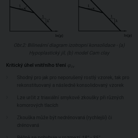
Obr.2: Bilineární diagram izotropní konsolidace - (a)
Hypoplastický jíl, (b) model Cam clay
Kritický úhel vnitřního tření
φ
cv
Shodný pro jak pro neporušený rostlý vzorek, tak pro
rekonstituovaný a následně konsolidovaný vzorek
Lze určit z triaxiální smykové zkoušky při různých
komorových tlacích
Zkouška může být nedrénovaná (rychlejší) či
drénovaná
Běžně se pohybuje v rozmezí
18° - 35°