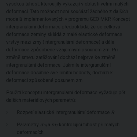
vysokou tuhost, kterou jíly vykazují v oblasti velmi malých
deformací. Tato možnost není součástí žádného z dalších
modelů implementovaných v programu GEO MKP. Koncept
intergranulární deformace předpokládá, že se celková
deformace zeminy skládá z malé elastické deformace
vrstvy mezi zrny (intergranulární deformace) a dále
deformace způsobené vzájemným psounem zrn. Při
změně směru zatěžování dochází nejprve ke změně
intergranulární deformace. Jakmile intergranulární
deformace dosáhne své limitní hodnoty, dochází k
deformaci způsobené posunem zrn.
Použití konceptu intergranulární deformace vyžaduje pět
dalších materiálových parametrů:
Rozpětí elastické intergranulární deformace
R
Parametry
m
a
m
kontrolující tuhost při malých
R
T
deformacích