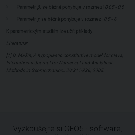
Parametr
β
se běžně pohybuje v rozmezí
0,05 - 0,5
r
Parametr
χ
se běžně pohybuje v rozmezí
0,5 - 6
K parametrickým studiím lze užít příklady.
Literatura:
[1] D. Mašín, A hypoplastic constitutive model for clays,
International Journal for Numerical and Analytical
Methods in Geomechanics., 29:311-336, 2005.
Vyzkoušejte si GEO5 - software,