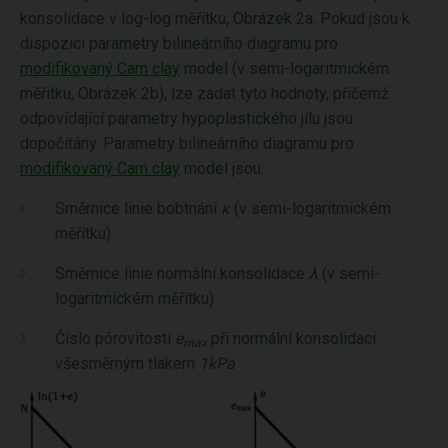
konsolidace v log-log měřítku, Obrázek 2a. Pokud jsou k
dispozici parametry bilineárního diagramu pro
modifikovaný Cam clay
model (v semi-logaritmickém
měřítku, Obrázek 2b), lze zadat tyto hodnoty, přičemž
odpovídající parametry hypoplastického jílu jsou
dopočítány. Parametry bilineárního diagramu pro
modifikovaný Cam clay
model jsou:
Směrnice linie bobtnání
κ
(v semi-logaritmickém
měřítku)
Směrnice linie normální konsolidace
λ
(v semi-
logaritmickém měřítku)
Číslo pórovitosti
e
při normální konsolidaci
max
všesměrným tlakem
1kPa