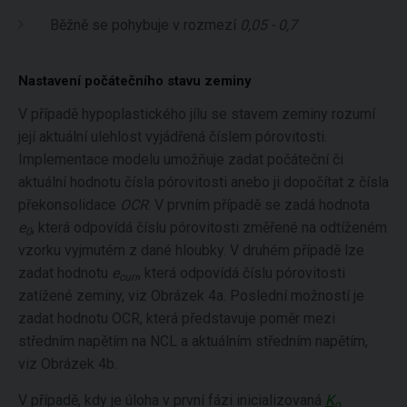
Běžně se pohybuje v rozmezí
0,05 - 0,7
Nastavení počátečního stavu zeminy
V případě hypoplastického jílu se stavem zeminy rozumí
její aktuální ulehlost vyjádřená číslem pórovitosti.
Implementace modelu umožňuje zadat počáteční či
aktuální hodnotu čísla pórovitosti anebo ji dopočítat z čísla
překonsolidace
OCR
. V prvním případě se zadá hodnota
e
, která odpovídá číslu pórovitosti změřené na odtíženém
0
vzorku vyjmutém z dané hloubky. V druhém případě lze
zadat hodnotu
e
, která odpovídá číslu pórovitosti
curr
zatížené zeminy, viz Obrázek 4a. Poslední možností je
zadat hodnotu OCR, která představuje poměr mezi
středním napětím na NCL a aktuálním středním napětím,
viz Obrázek 4b.
V případě, kdy je úloha v první fázi inicializovaná
K
o