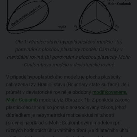
Obr.1: Hranice stavu hypoplastického modelu - (a)
porovnání s plochou plasticity modelu Cam clay v
meridiální rovině, (b) porovnání s plochou plasticity Mohr-
Coulombova modelu v deviatorické rovině
V případě hypoplastického modelu je plocha plasticity
nahrazena tzv. Hranicí stavu (Boundary state surface). Její
průmět v deviatorické rovině je obdobný
modifikovanému
Mohr-Coulomb
modelu, viz Obrázek 1b. Z pohledu zákona
plastického tečení se jedná o neasociovaný zákon, jehož
důsledkem je nesymetrická matice aktuální tuhosti
(srovnej například s Mohr-Coulombovým modelem při
různých hodnotách úhlu vnitřního tření
φ
a dilatačního úhlu