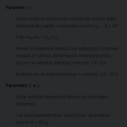
Parametr
m
T
Udává velikost smykového modulu při změně dráhy
zatěžovacího napětí v meridiální rovině (
σ
- J
) o
90°
m
Platí
m
/m
= G
/G
R
T
0
90
Poměr počátečních modulů lze odhadnout z poměru
modulů při větších deformacích Hodnota poměru
m
/m
se obvykle pohybují v mezích
1,0 - 2,0
R
T
Hodnota
m
se běžně pohybuje v rozmezí
2,0 - 20,0
T
Parametry
β
a
χ
r
Určují rychlost degradace tuhosti při narůstající
deformaci
Lze určit parametrickou studií křivky degradace
tuhosti
G = G
(
ε
)
s