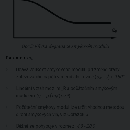
Obr.5: Křivka degradace smykovéh modulu
Parametr
m
R
Udává velikost smykového modulu při změně dráhy
zatěžovacího napětí v meridiální rovině (
σ
- J
) o
180°
m
Lineární vztah mezi m_R a počátečním smykovým
modulem
G
= p
(
m
/(
r
λ*
)
0
*
r
*
Počáteční smykový modul lze určit vhodnou metodou
šíření smykových vln, viz Obrázek 6.
Běžně se pohybuje v rozmezí
4,0 - 20,0