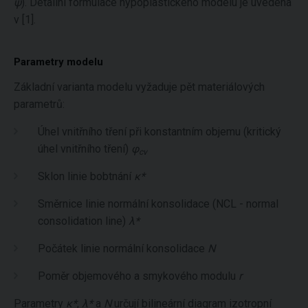
ψ
). Detailní formulace hypoplastického modelu je uvedena
v [1].
Parametry modelu
Základní varianta modelu vyžaduje pět materiálových
parametrů:
Úhel vnitřního tření při konstantním objemu (kritický
úhel vnitřního tření)
φ
cv
Sklon linie bobtnání
κ*
Směrnice linie normální konsolidace (NCL - normal
consolidation line)
λ*
Počátek linie normální konsolidace
N
Poměr objemového a smykového modulu
r
Parametry
κ*
,
λ*
a
N
určují bilineární diagram izotropní