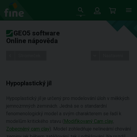
GEO5 software
Online nápověda
Stromeček
Nastavení
Hypoplastický jíl
Hypoplastický jíl je určený pro modelování úloh v měkkých
jemnozrnných zeminách. Jedná se o standardní
fenomenologický model a svým charakterem se řadí k
modelům kritického stavu (
Modifikovaný Cam clay
,
Zobecněný cam clay
). Model zohledňuje nelineární chování
zeminy jak během zatěžování, tak i odtěžování. Na rozdíl