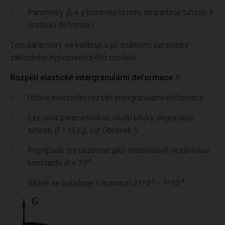
Parametry
β
a
χ
kontrolující míru degradace tuhosti s
r
rostoucí deformací
Tyto parametry se kalibrují s již známými parametry
základního hypoplastického modelu.
Rozpětí elastické intergranulární deformace
R
Udává maximální rozsah intergranulární deformace
Lze určit parametrickou studií křivky degradace
tuhosti
G = G
(
ε
), viz Obrázek 5
s
Popřípadě lze uvažovat jako materiálově nezávislou
-4
konstantu
R = 10
-5
-4
Běžně se pohybuje v rozmezí
2*10
-
1*10