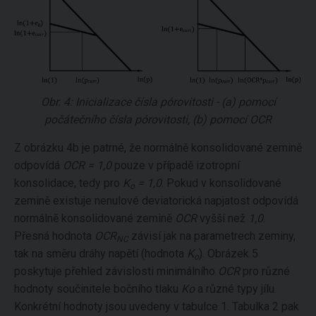
Obr. 4: Inicializace čísla pórovitosti - (a) pomocí
počátečního čísla pórovitosti, (b) pomocí OCR
Z obrázku 4b je patrné, že normálně konsolidované zemině
odpovídá
OCR = 1,0
pouze v případě izotropní
konsolidace, tedy pro
K
= 1,0
. Pokud v konsolidované
o
zemině existuje nenulové deviatorická napjatost odpovídá
normálně konsolidované zemině
OCR
vyšší než
1,0
.
Přesná hodnota
OCR
závisí jak na parametrech zeminy,
NC
tak na směru dráhy napětí (hodnota
K
). Obrázek 5
o
poskytuje přehled závislosti minimálního
OCR
pro různé
hodnoty součinitele bočního tlaku
Ko
a různé typy jílu.
Konkrétní hodnoty jsou uvedeny v tabulce 1. Tabulka 2 pak