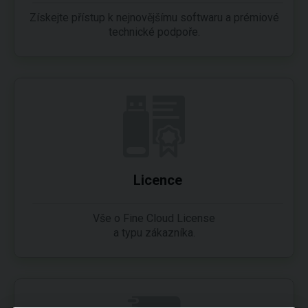
Získejte přístup k nejnovějšímu softwaru a prémiové
technické podpoře.
Licence
Vše o Fine Cloud License
a typu zákazníka.